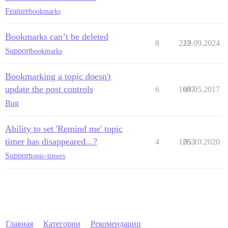
Feature
bookmarks
Bookmarks can’t be deleted
8
222
19.09.2024
Support
bookmarks
Bookmarking a topic doesn't
update the post controls
6
1687
09.05.2017
Bug
Ability to set 'Remind me' topic
timer has disappeared...?
4
1263
05.10.2020
Support
topic-timers
Главная
Категории
Рекомендации