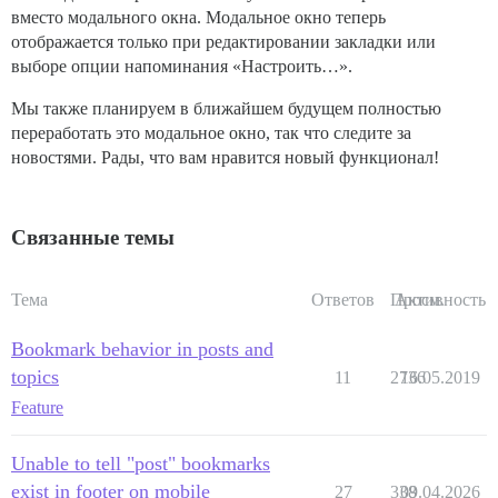
вместо модального окна. Модальное окно теперь
отображается только при редактировании закладки или
выборе опции напоминания «Настроить…».
Мы также планируем в ближайшем будущем полностью
переработать это модальное окно, так что следите за
новостями. Рады, что вам нравится новый функционал!
Связанные темы
Тема
Ответов
Просм.
Активность
Bookmark behavior in posts and
topics
11
2736
16.05.2019
Feature
Unable to tell "post" bookmarks
exist in footer on mobile
27
338
09.04.2026