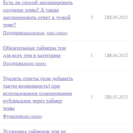
Есть ли способ запланировать
создание темы? А также
запланировать ответ в чужой
3
255
23.09.2025
теме?
Поддержка
automation
,
topic-timers
Обязательные таймеры тем
для всех тем в категории
1
131
20.06.2025
Поддержка
topic-timers
Удалить ответы (или добавить
такую возможность) при
использовании планирования
1
335
25.05.2025
публикации через таймер
темы
Функция
topic-timers
Установка таймеров тем не