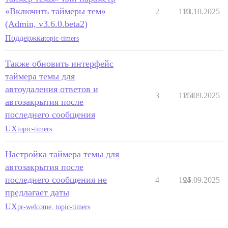
«Включить таймеры тем»
2
110
23.10.2025
(Admin, v3.6.0.beta2)
Поддержка
topic-timers
Также обновить интерфейс
таймера темы для
автоудаления ответов и
3
1114
25.09.2025
автозакрытия после
последнего сообщения
UX
topic-timers
Настройка таймера темы для
автозакрытия после
последнего сообщения не
4
194
25.09.2025
предлагает даты
UX
pr-welcome
,
topic-timers