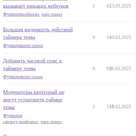
вызывает никаких вебхуков
1
62
13.03.2025
Функция
webhooks
,
topic-timers
Большая видимость действий
таймера темы
0
54
10.03.2025
Функция
topic-timers
Добавить часовой пояс к
таймеру темы
0
93
26.02.2025
Функция
topic-timers
Модераторы категорий не
могут установить таймер
2
153
18.02.2025
темы
Функция
category-moderators
,
topic-timers