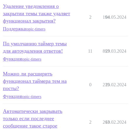
Удаление уведомления о
закрытии темы также удаляет
2
194
04.05.2024
функционал закрытия?
Поддержка
topic-timers
По умолчанию таймер темы
для автоудаления ответов!
11
893
29.03.2024
Функция
topic-timers
Можно ли расширить
функционал таймера тем на
0
215
20.02.2024
посты?
Функция
topic-timers
Автоматически закрывать
только если последнее
2
263
10.02.2024
сообщение такое старое