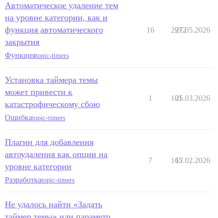
Автоматическое удаление тем
на уровне категории, как и
функция автоматического
16
2912
27.05.2026
закрытия
Функция
topic-timers
Установка таймера темы
может привести к
1
101
25.03.2026
катастрофическому сбою
Ошибка
topic-timers
Плагин для добавления
автоудаления как опции на
7
165
17.02.2026
уровне категории
Разработка
topic-timers
Не удалось найти «Задать
таймер темы» или параметр