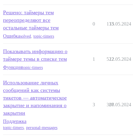
Решено: таймеры тем
переопределяют все
0
133
15.05.2024
остальные таймеры тем
Ошибка
solved
,
topic-timers
Показывать информацию о
таймере темы в списке тем
1
522
12.05.2024
Функция
topic-timers
Использование личных
сообщений как системы
тикетов — автоматическое
3
327
08.05.2024
закрытие и напоминания о
закрытии
Поддержка
topic-timers
,
personal-messages