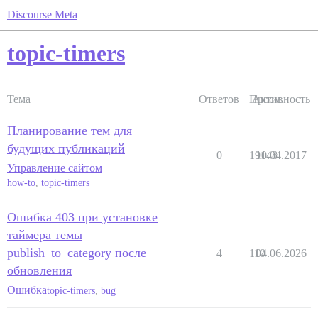
Discourse Meta
topic-timers
Тема
Ответов
Просм.
Активность
Планирование тем для
будущих публикаций
0
19148
10.04.2017
Управление сайтом
how-to
,
topic-timers
Ошибка 403 при установке
таймера темы
publish_to_category после
4
110
04.06.2026
обновления
Ошибка
topic-timers
,
bug