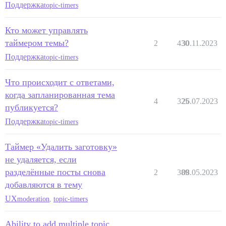
Поддержка
topic-timers
Кто может управлять
таймером темы?
2
430
30.11.2023
Поддержка
topic-timers
Что происходит с ответами,
когда запланированная тема
4
325
26.07.2023
публикуется?
Поддержка
topic-timers
Таймер «Удалить заготовку»
не удаляется, если
разделённые посты снова
2
389
08.05.2023
добавляются в тему
UX
moderation
,
topic-timers
Ability to add multiple topic