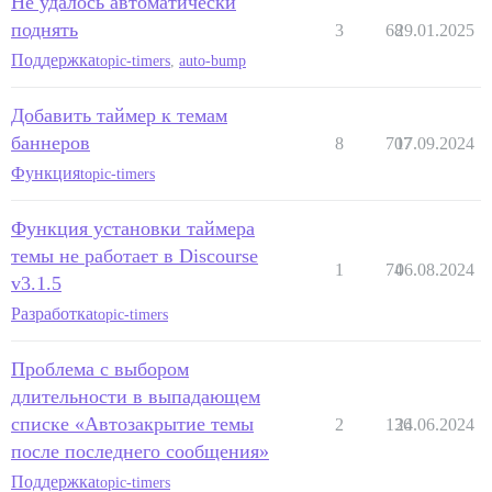
Не удалось автоматически
поднять
3
68
29.01.2025
Поддержка
topic-timers
,
auto-bump
Добавить таймер к темам
баннеров
8
707
17.09.2024
Функция
topic-timers
Функция установки таймера
темы не работает в Discourse
1
74
06.08.2024
v3.1.5
Разработка
topic-timers
Проблема с выбором
длительности в выпадающем
списке «Автозакрытие темы
2
136
24.06.2024
после последнего сообщения»
Поддержка
topic-timers