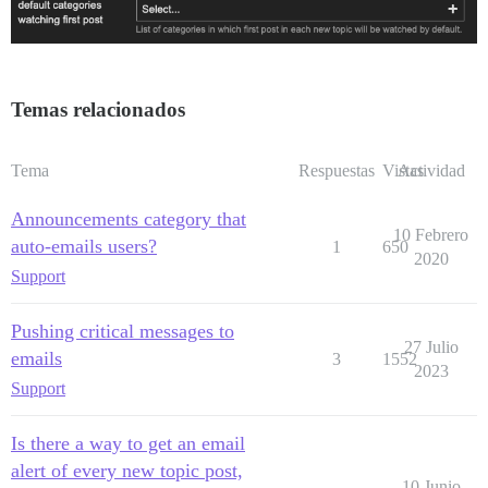
Temas relacionados
Tema
Respuestas
Vistas
Actividad
Announcements category that
10 Febrero
auto-emails users?
1
650
2020
Support
Pushing critical messages to
27 Julio
emails
3
1552
2023
Support
Is there a way to get an email
alert of every new topic post,
10 Junio