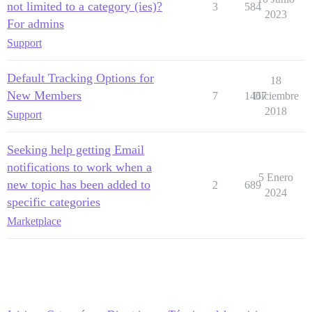
not limited to a category (ies)?
3
584
2023
For admins
Support
Default Tracking Options for
18
New Members
7
1467
Diciembre
2018
Support
Seeking help getting Email
notifications to work when a
5 Enero
new topic has been added to
2
689
2024
specific categories
Marketplace