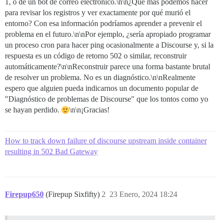
1, o de un bot de correo electrónico.\n\n¿Qué más podemos hacer
para revisar los registros y ver exactamente por qué murió el
entorno? Con esa información podríamos aprender a prevenir el
problema en el futuro.\n\nPor ejemplo, ¿sería apropiado programar
un proceso cron para hacer ping ocasionalmente a Discourse y, si la
respuesta es un código de retorno 502 o similar, reconstruir
automáticamente?\n\nReconstruir parece una forma bastante brutal
de resolver un problema. No es un diagnóstico.\n\nRealmente
espero que alguien pueda indicarnos un documento popular de
"Diagnóstico de problemas de Discourse" que los tontos como yo
se hayan perdido.
\n\n¡Gracias!
How to track down failure of discourse upstream inside container
resulting in 502 Bad Gateway
Firepup650
(Firepup Sixfifty)
2
23 Enero, 2024 18:24