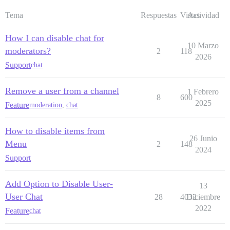
Tema
Respuestas
Vistas
Actividad
How I can disable chat for
10 Marzo
moderators?
2
118
2026
Support
chat
Remove a user from a channel
1 Febrero
8
600
2025
Feature
moderation
,
chat
How to disable items from
26 Junio
Menu
2
148
2024
Support
Add Option to Disable User-
13
User Chat
28
4032
Diciembre
2022
Feature
chat