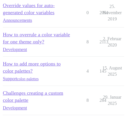
Override values for auto-
25.
generated color variables
0
2051
November
2019
Announcements
How to overrule a color variable
2. Februar
for one theme only?
8
2113
2020
Development
How to add more options to
15. August
color palettes?
4
145
2025
Support
color-palettes
Challenges creating a custom
29. Januar
color palette
8
284
2025
Development