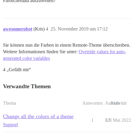
Farbschemata auszuweiten?
awesomerobot
(Kris)
4
25. November 2019 um 17:12
Sie können nun die Farben in einem Remote-Theme überschreiben.
Weitere Informationen finden Sie unter:
Override values for auto-
generated color variables
4 „Gefällt mir“
Verwandte Themen
Thema
Antworten
Aufrufe
Aktivität
Change all the colors of a theme
1
821
13. Mai 2022
Support