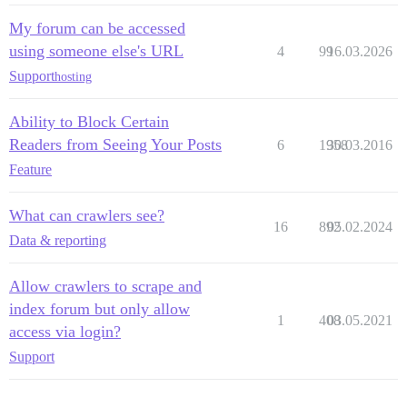
My forum can be accessed
using someone else's URL
4
99
16.03.2026
Support
hosting
Ability to Block Certain
Readers from Seeing Your Posts
6
1958
30.03.2016
Feature
What can crawlers see?
16
892
05.02.2024
Data & reporting
Allow crawlers to scrape and
index forum but only allow
1
408
03.05.2021
access via login?
Support