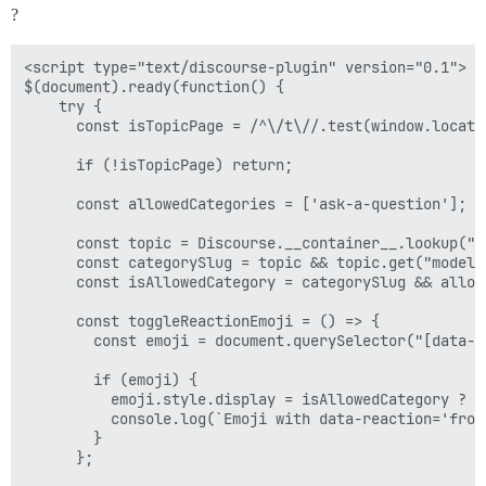
?
<script type="text/discourse-plugin" version="0.1">

$(document).ready(function() {

    try {

      const isTopicPage = /^\/t\//.test(window.locatio
      if (!isTopicPage) return;

      const allowedCategories = ['ask-a-question'];

      const topic = Discourse.__container__.lookup("co
      const categorySlug = topic && topic.get("model.c
      const isAllowedCategory = categorySlug && allow
      const toggleReactionEmoji = () => {

        const emoji = document.querySelector("[data-re
        if (emoji) {

          emoji.style.display = isAllowedCategory ? ''
          console.log(`Emoji with data-reaction='frog
        }

      };
