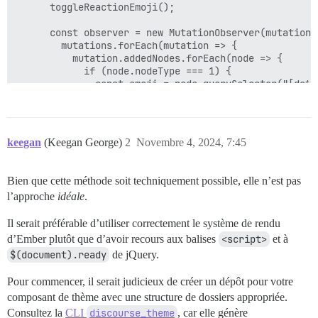
      toggleReactionEmoji();

      const observer = new MutationObserver(mutations 
        mutations.forEach(mutation => {

          mutation.addedNodes.forEach(node => {

            if (node.nodeType === 1) {

              const emoji = node.querySelector("[data
              if (emoji) {

                emoji.style.display = isAllowedCategor
                console.log(`Emoji with data-reaction
              }

keegan
(Keegan George)
2
Novembre 4, 2024, 7:45
            }

          });

        });

Bien que cette méthode soit techniquement possible, elle n’est pas
      });

l’approche
idéale
.
      observer.observe(document.body, { childList: tr
Il serait préférable d’utiliser correctement le système de rendu
      api.cleanupStream(() => observer.disconnect());

d’Ember plutôt que d’avoir recours aux balises
<script>
et à
$(document).ready
de jQuery.
    } catch (error) {

      console.error("An error occurred in the emoji t
Pour commencer, il serait judicieux de créer un dépôt pour votre
    }

composant de thème avec une structure de dossiers appropriée.
  });

Consultez la
CLI
discourse_theme
, car elle génère