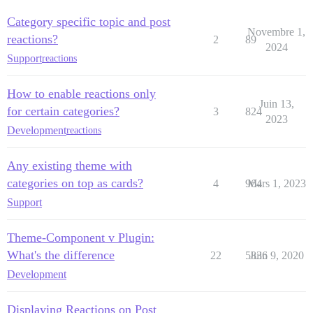
Category specific topic and post
Novembre 1,
reactions?
2
89
2024
Support
reactions
How to enable reactions only
Juin 13,
for certain categories?
3
824
2023
Development
reactions
Any existing theme with
categories on top as cards?
4
964
Mars 1, 2023
Support
Theme-Component v Plugin:
What's the difference
22
5836
Juin 9, 2020
Development
Displaying Reactions on Post