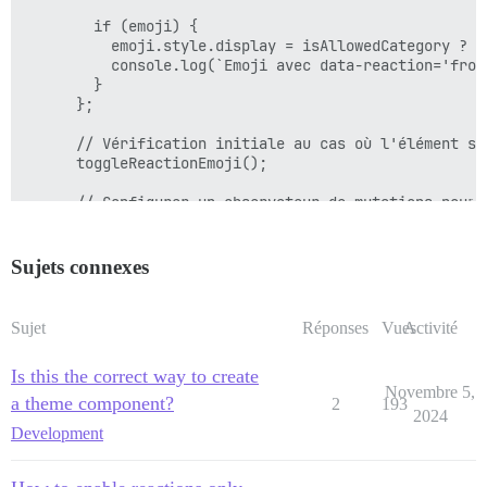
        if (emoji) {

          emoji.style.display = isAllowedCategory ? ''
          console.log(`Emoji avec data-reaction='frog
        }

      };

      // Vérification initiale au cas où l'élément se
      toggleReactionEmoji();

      // Configurer un observateur de mutations pour 
      const observer = new MutationObserver((mutations
        mutations.forEach((mutation) => {

          mutation.addedNodes.forEach((node) => {

Sujets connexes
            if (node.nodeType === 1) { // Vérifier s'
              const emoji = node.querySelector("[data
              if (emoji) {

Sujet
Réponses
Vues
Activité
                emoji.style.display = isAllowedCategor
                console.log(`Emoji avec data-reaction
Is this the correct way to create
              }

Novembre 5,
            }

a theme component?
2
193
2024
          });

Development
        });

      });
