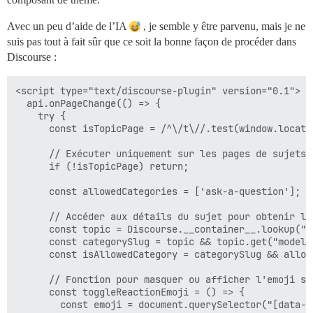
Avec un peu d’aide de l’IA
, je semble y être parvenu, mais je ne
suis pas tout à fait sûr que ce soit la bonne façon de procéder dans
Discourse :
<script type="text/discourse-plugin" version="0.1">

  api.onPageChange(() => {

    try {

      const isTopicPage = /^\/t\//.test(window.locatio
      // Exécuter uniquement sur les pages de sujets

      if (!isTopicPage) return;

      const allowedCategories = ['ask-a-question']; /
      // Accéder aux détails du sujet pour obtenir le
      const topic = Discourse.__container__.lookup("co
      const categorySlug = topic && topic.get("model.c
      const isAllowedCategory = categorySlug && allow
      // Fonction pour masquer ou afficher l'emoji spé
      const toggleReactionEmoji = () => {

        const emoji = document.querySelector("[data-re