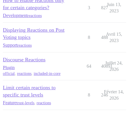
How to enable reactions only
      // Observer le corps pour les changements de li
Juin 13,
for certain categories?
      observer.observe(document.body, { childList: tr
3
827
2023
Development
reactions
      // Nettoyer l'observateur lors de la navigation

      api.cleanupStream(() => observer.disconnect());

Displaying Reactions on Post
    } catch (error) {

Avril 15,
Voting topics
8
488
      console.error("Une erreur s'est produite dans l
2023
    }

Support
reactions
  });

Discourse Reactions
Juillet 24,
64
40891
Plugin
2026
official
,
reactions
,
included-in-core
Limit certain reactions to
Février 14,
specific trust levels
8
246
2026
Feature
trust-levels
,
reactions