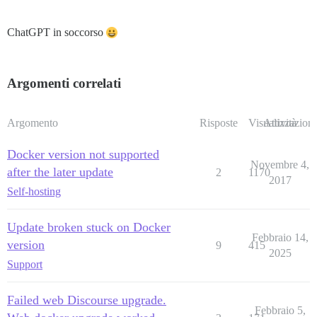
ChatGPT in soccorso
Argomenti correlati
Argomento
Risposte
Visualizzazioni
Attività
Docker version not supported
Novembre 4,
after the later update
2
1170
2017
Self-hosting
Update broken stuck on Docker
Febbraio 14,
version
9
415
2025
Support
Failed web Discourse upgrade.
Febbraio 5,