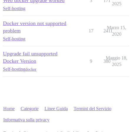
Web docker upgrade worked
3
171
2025
Self-hosting
Docker version not supported
Marzo 15,
problem
17
2411
2020
Self-hosting
Upgrade fail unsupported
Maggio 18,
Docker Version
9
380
2025
Self-hosting
docker
Home
Categorie
Linee Guida
Termini del Servizio
Informativa sulla privacy