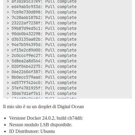
> af302e5c37e9: Pull complete

> ed49ab5c933d: Pull complete

> 7cb9e730d898: Pull complete

> 7c28a6b187b2: Pull complete

> 23222af7238f: Pull complete

> 59b87d9ed5c1: Pull complete

> 90d60b432298: Pull complete

> d3b3135aa82b: Pull complete

> 94e7b594395d: Pull complete

> cf15e2c89d00: Pull complete

> 2c0cccf9ec27: Pull complete

> 5d8ea2a8d564: Pull complete

> 020f04b42275: Pull complete

> 06e22604f387: Pull complete

> 8b0ecc579aad: Pull complete

> 4d577f7424c0: Pull complete

> 37ef4781925f: Pull complete

> 30d67d1af761: Pull complete

> 43eaf8c26af4: Pull complete

> 02f4cc50eabd: Pull complete

Il mio sito è su un droplet di Digital Ocean
> 93896ee36e56: Pull complete

> fadd5d615e0e: Pull complete

Versione Docker 24.0.2, build cb74dfc
> 85f9459cb30e: Pull complete

Nessun modulo LSB disponibile.
> eaddca2afacb: Pull complete

> f54443d29a2d: Pull complete

ID Distributore: Ubuntu