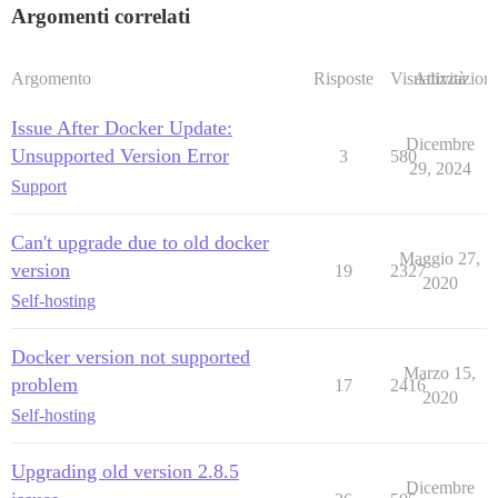
Argomenti correlati
Argomento
Risposte
Visualizzazioni
Attività
Issue After Docker Update:
Dicembre
Unsupported Version Error
3
580
29, 2024
Support
Can't upgrade due to old docker
Maggio 27,
version
19
2327
2020
Self-hosting
Docker version not supported
Marzo 15,
problem
17
2416
2020
Self-hosting
Upgrading old version 2.8.5
Dicembre