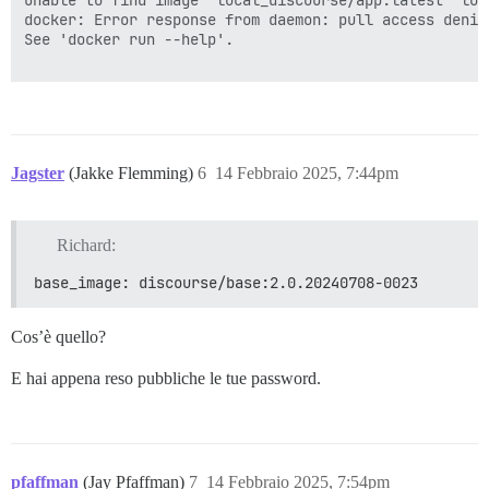
> bootstrap failed with exit code 1

docker: Error response from daemon: pull access denie
> ** FAILED TO BOOTSTRAP ** please scroll up and look
See 'docker run --help'.

> ./discourse-doctor may help diagnose the problem.

> b96283ee8b084accdfaba73be8e021e7ac7434b153232f099b9b
Jagster
(Jakke Flemming)
6
14 Febbraio 2025, 7:44pm
Richard:
base_image: discourse/base:2.0.20240708-0023
Cos’è quello?
E hai appena reso pubbliche le tue password.
pfaffman
(Jay Pfaffman)
7
14 Febbraio 2025, 7:54pm