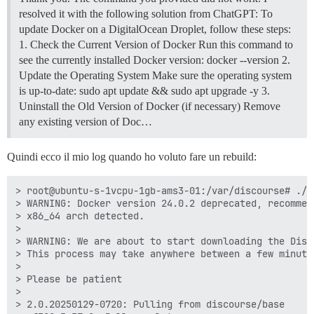
resolved it with the following solution from ChatGPT: To
update Docker on a DigitalOcean Droplet, follow these steps:
1. Check the Current Version of Docker Run this command to
see the currently installed Docker version: docker --version
2.
Update the Operating System Make sure the operating system
is up-to-date: sudo apt update && sudo apt upgrade -y
3.
Uninstall the Old Version of Docker (if necessary) Remove
any existing version of Doc…
Quindi ecco il mio log quando ho voluto fare un rebuild:
> root@ubuntu-s-1vcpu-1gb-ams3-01:/var/discourse# ./l
> WARNING: Docker version 24.0.2 deprecated, recommen
> x86_64 arch detected.

>

> WARNING: We are about to start downloading the Disco
> This process may take anywhere between a few minute
>

> Please be patient

>

> 2.0.20250129-0720: Pulling from discourse/base
