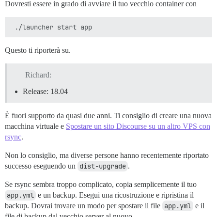
Dovresti essere in grado di avviare il tuo vecchio container con
> 513dccf6f63f: Pull complete

> e0b141854963: Pull complete

> 4476d7dd9441: Pull complete

> 0fad77941078: Pull complete

> 46c34476ea19: Pull complete

> ff0b86516349: Pull complete

Questo ti riporterà su.
> c33170d09c8b: Pull complete

> ed4a793ffe51: Pull complete

> 3a7b2554e089: Pull complete

Richard:
> 3ad8a6408839: Pull complete

> e7c58bcc7f57: Pull complete

Release: 18.04
> 59b2407fe431: Pull complete

> 315160f4d4f8: Pull complete

È fuori supporto da quasi due anni. Ti consiglio di creare una nuova
> ad328ba96976: Pull complete

> 825dca2e642e: Pull complete

macchina virtuale e
Spostare un sito Discourse su un altro VPS con
> 9fbd8c908047: Pull complete

rsync
.
> b1d30330e969: Pull complete

> 8c76c65bb8e8: Pull complete

Non lo consiglio, ma diverse persone hanno recentemente riportato
> 9279965667b5: Pull complete

successo eseguendo un
dist-upgrade
.
> a0ae3eb4d088: Pull complete

> 819fb509ef8b: Pull complete

Se rsync sembra troppo complicato, copia semplicemente il tuo
> c962935d47d4: Pull complete

app.yml
e un backup. Esegui una ricostruzione e ripristina il
> 63b444b5bd1e: Pull complete

> 7efa1c09faf6: Pull complete

backup. Dovrai trovare un modo per spostare il file
app.yml
e il
> 46c4327ce462: Pull complete

file di backup dal vecchio server al nuovo.