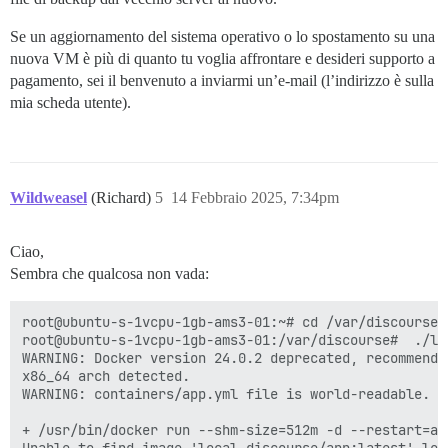
> b095ebe7bdf6: Pull complete

> 3aa16a533cab: Pull complete

Se un aggiornamento del sistema operativo o lo spostamento su una
> 41419e4f1948: Pull complete

nuova VM è più di quanto tu voglia affrontare e desideri supporto a
> 589837814d9a: Pull complete

pagamento, sei il benvenuto a inviarmi un’e-mail (l’indirizzo è sulla
> bd025ad1b844: Pull complete

> 24762ff7528f: Pull complete

mia scheda utente).
> fe364253c657: Pull complete

> Digest: sha256:025e9c1f6848c4726544c6ae873d710c62f5
> Status: Downloaded newer image for discourse/base:2.
> docker.io/discourse/base:2.0.20240708-0023

> /usr/local/lib/ruby/gems/3.3.0/gems/pups-1.2.1/lib/p
Wildweasel
(Richard)
5
14 Febbraio 2025, 7:34pm
> /usr/local/bin/pups --stdin

> I, [2025-02-14T15:37:56.973519 #1]  INFO -- : Readin
> I, [2025-02-14T15:37:56.993945 #1]  INFO -- : File 
Ciao,
> I, [2025-02-14T15:37:57.000584 #1]  INFO -- : File 
Sembra che qualcosa non vada:
> I, [2025-02-14T15:37:57.007505 #1]  INFO -- : File 
> I, [2025-02-14T15:37:57.013066 #1]  INFO -- : File 
> I, [2025-02-14T15:37:57.018588 #1]  INFO -- : File 
root@ubuntu-s-1vcpu-1gb-ams3-01:~# cd /var/discourse

>

root@ubuntu-s-1vcpu-1gb-ams3-01:/var/discourse#  ./lau
>

WARNING: Docker version 24.0.2 deprecated, recommend 
> FAILED

x86_64 arch detected.

> --------------------

WARNING: containers/app.yml file is world-readable. Y
> Errno::ENOENT: No such file or directory @ rb_sysop
> Location of failure: /usr/local/lib/ruby/gems/3.3.0
+ /usr/bin/docker run --shm-size=512m -d --restart=al
> replace failed with the params {"filename"=>"/etc/p
Unable to find image 'local_discourse/app:latest' loca