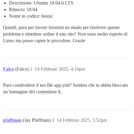
> ed6f0f133683: Pull complete

Descrizione: Ubuntu 18.04.6 LTS
> 3d1894dc563f: Pull complete

Rilascio: 18.04
> 51ca3f63c909: Pull complete

Nome in codice: bionic
> b87374db2274: Pull complete

> Digest: sha256:01b8516e5504c0e9bc3707773015ff4407be
Quindi, puoi per favore fornirmi un modo per risolvere questo
> Status: Downloaded newer image for discourse/base:2.
problema e rimettere online il mio sito? Non sono molto esperto di
> docker.io/discourse/base:2.0.20250129-0720

> WARNING: containers/app.yml file is world-readable.
Linux ma posso capire le procedure. Grazie
> Ensuring launcher is up to date

> Fetching origin

> Launcher is up-to-date

> 2.0.20240708-0023: Pulling from discourse/base

> 76956b537f14: Pull complete

Falco
(Falco)
2
14 Febbraio 2025, 4:16pm
> c5ffad89ad3c: Pull complete

> 71c31a50a587: Pull complete

> c1a1234dcb61: Pull complete

Puoi condividere il tuo file app.yml? Sembra che tu abbia bloccato
> 9980a27afc32: Pull complete

un’immagine del contenitore lì.
> 4f4fb700ef54: Pull complete

> 304b565c70c9: Pull complete

> 8ad811162d08: Pull complete

> 2c324dce526d: Pull complete

> 52d141c2b1c8: Pull complete

pfaffman
> 4c08fdcd145a: Pull complete

(Jay Pfaffman)
3
14 Febbraio 2025, 5:52pm
> 1b6035ac25c0: Pull complete

> 9208d0f90623: Pull complete
