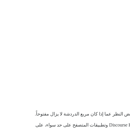
 النظر عما إذا كان مربع الدردشة لا يزال مفتوحاً.
(لقطة الشاشة أعلاه) وكذلك في هذا المنتدى (Discourse Meta) في تطبيق Discourse Hub وتطبيقات المتصفح على حد سواء، على