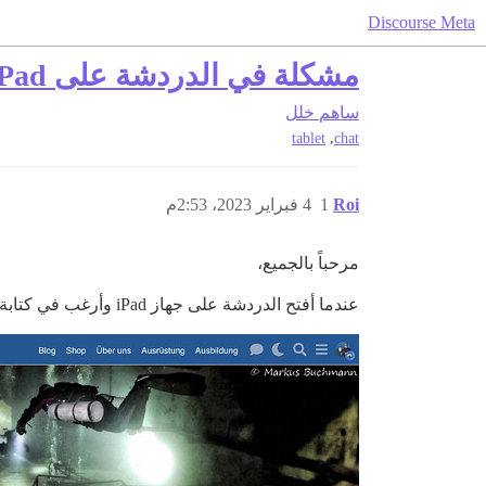
Discourse Meta
مشكلة في الدردشة على iPad
ساهم
خلل
,
tablet
chat
Roi
1
4 فبراير 2023، 2:53م
مرحباً بالجميع،
عندما أفتح الدردشة على جهاز iPad وأرغب في كتابة شيء ما، تتداخل لوحة المفاتيح الناعمة مع معظم مربع الدردشة. لا يمكنني أيضاً التمرير لرؤية منطقة الإنشاء.