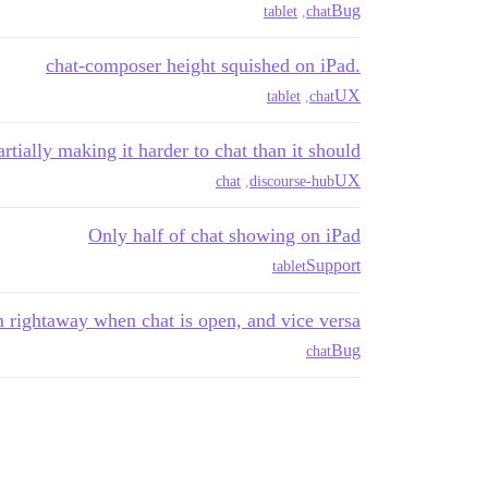
Bug
tablet
,
chat
.chat-composer height squished on iPad
UX
tablet
,
chat
rtially making it harder to chat than it should
UX
chat
,
discourse-hub
Only half of chat showing on iPad
Support
tablet
m rightaway when chat is open, and vice versa
Bug
chat