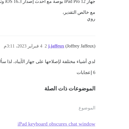
جهاز iPad Pro 12 بوصة مع أحدث إصدار iOS 16.3 وتبدو رائعة على هواتف Android و iOS.
مع خالص التقدير،
روي
(Joffrey Jaffeux)
j.jaffeux
2
4 فبراير 2023، 3:11م
لدي أشياء مختلفة لإصلاحها على جهاز الآيباد، لذا سأ
6 إعجابات
الموضوعات ذات الصلة
الموضوع
iPad keyboard obscures chat window