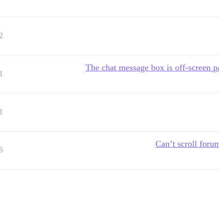
2
The chat message box is off-screen pa
1
1
Can’t scroll foru
6