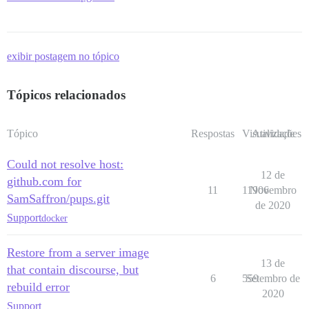
exibir postagem no tópico
Tópicos relacionados
Tópico
Respostas
Visualizações
Atividade
Could not resolve host:
12 de
github.com for
11
11906
Novembro
SamSaffron/pups.git
de 2020
Support
docker
Restore from a server image
13 de
that contain discourse, but
6
559
Setembro de
rebuild error
2020
Support