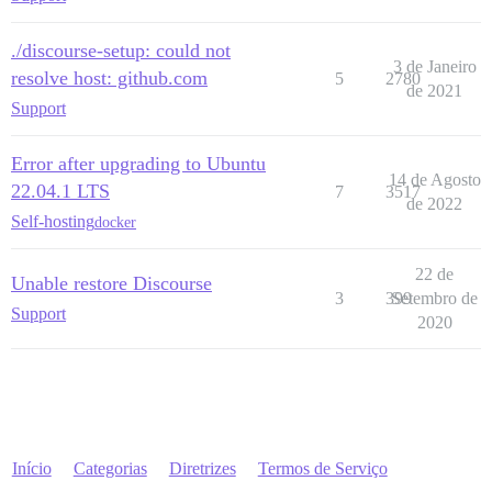
./discourse-setup: could not
3 de Janeiro
resolve host: github.com
5
2780
de 2021
Support
Error after upgrading to Ubuntu
14 de Agosto
22.04.1 LTS
7
3517
de 2022
Self-hosting
docker
22 de
Unable restore Discourse
3
399
Setembro de
Support
2020
Início
Categorias
Diretrizes
Termos de Serviço