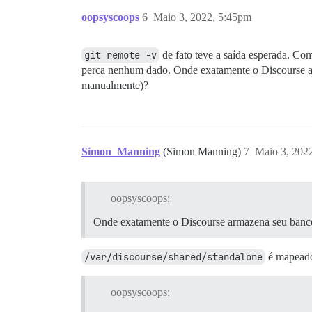
oopsyscoops
6
Maio 3, 2022, 5:45pm
git remote -v
de fato teve a saída esperada. Co
perca nenhum dado. Onde exatamente o Discourse arm
manualmente)?
Simon_Manning
(Simon Manning)
7
Maio 3, 202
oopsyscoops:
Onde exatamente o Discourse armazena seu banco 
/var/discourse/shared/standalone
é mapeado 
oopsyscoops: