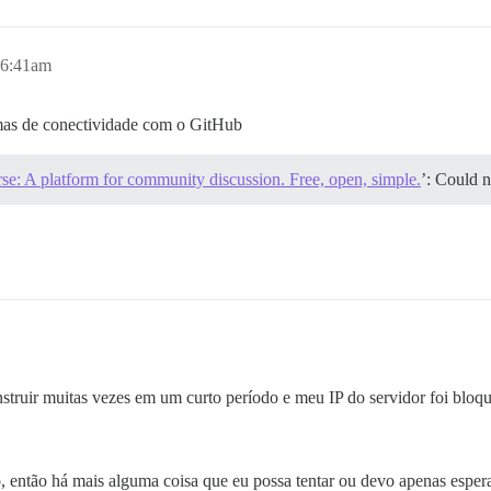
 6:41am
mas de conectividade com o GitHub
se: A platform for community discussion. Free, open, simple.
’: Could n
onstruir muitas vezes em um curto período e meu IP do servidor foi blo
, então há mais alguma coisa que eu possa tentar ou devo apenas esper