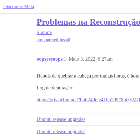
Discourse Meta
Problemas na Reconstrução
Suporte
unsupported-install
oopsyscoops
1
Maio 3, 2022, 6:27am
Depois de quebrar a cabeça por muitas horas, é hora 
Log de depuração:
https://privatebin.net/?b56249efe41b5599#8
Ubuntu release upgrades
Ubuntu release upgrades