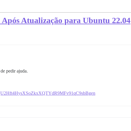
 Após Atualização para Ubuntu 22.04
de pedir ajuda.
nt7yMQU2Hft4HysXSoZkxXQTYdR9MFv91qC9sbBgen