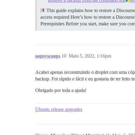
Restore a backup from the command line
Sel
This guide explains how to restore a Discour
access required Here’s how to restore a Discour
Prerequisites Before you start, make sure you co
oopsyscoops
10
Maio 5, 2022, 1:16pm
Acabei apenas reconstruindo o droplet com uma cóp
backup. Foi rápido e fácil e eu gostaria de ter feito i
Obrigado por toda a ajuda!
Ubuntu release upgrades