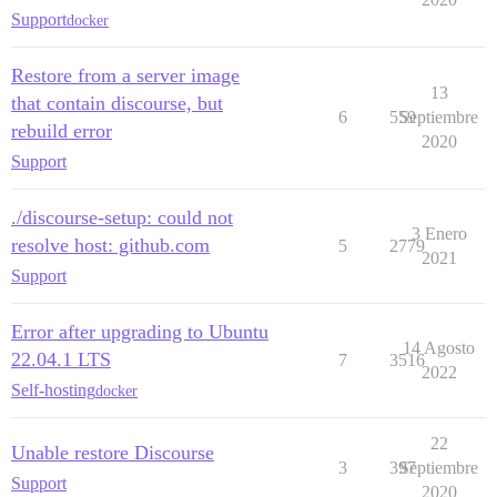
Support
docker
Restore from a server image
13
that contain discourse, but
6
559
Septiembre
rebuild error
2020
Support
./discourse-setup: could not
3 Enero
resolve host: github.com
5
2779
2021
Support
Error after upgrading to Ubuntu
14 Agosto
22.04.1 LTS
7
3516
2022
Self-hosting
docker
22
Unable restore Discourse
3
397
Septiembre
Support
2020