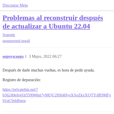
Discourse Meta
Problemas al reconstruir después
de actualizar a Ubuntu 22.04
Soporte
unsupported-install
oopsyscoops
1
3 Mayo, 2022 06:27
Después de darle muchas vueltas, es hora de pedir ayuda.
Registro de depuración:
https://privatebin.net/?
b56249efe41b5599#8nt7yMQU2Hft4HysXSoZkxXQTYdR9MFv
91qC9sbBgen