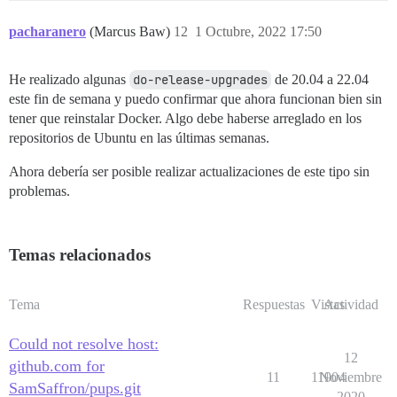
pacharanero
(Marcus Baw)
12
1 Octubre, 2022 17:50
He realizado algunas
do-release-upgrades
de 20.04 a 22.04
este fin de semana y puedo confirmar que ahora funcionan bien sin
tener que reinstalar Docker. Algo debe haberse arreglado en los
repositorios de Ubuntu en las últimas semanas.
Ahora debería ser posible realizar actualizaciones de este tipo sin
problemas.
Temas relacionados
Tema
Respuestas
Vistas
Actividad
Could not resolve host:
12
github.com for
11
11904
Noviembre
SamSaffron/pups.git
2020