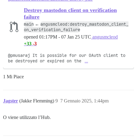
Destroy mastodon client on verification
failure
main
angusmcleod:destroy_mastodon_client_
←
on_verification_failure
opened
01:17PM - 07 Jan 25 UTC
angusmcleod
+33
-3
@pmusaraj It is possible for our OAuth client to 
be destroyed or expired on the 
…
1 Mi Piace
Jagster
(Jakke Flemming)
9
7 Gennaio 2025, 1:44pm
O viene utilizzato l’Hub.