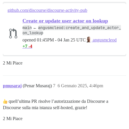
github.com/discourse/discourse-activity-pub
Create or update user actor on lookup
main
angusmcleod:create_and_update_actor_
←
on_lookup
opened
01:45PM - 04 Jan 25 UTC
angusmcleod
+7
-4
2 Mi Piace
pmusaraj
(Penar Musaraj)
7
6 Gennaio 2025, 4:46pm
quell’ultima PR risolve l’autorizzazione da Discourse a
Discourse sulla mia istanza self-hosted, grazie!
2 Mi Piace