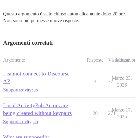
Questo argomento è stato chiuso automaticamente dopo 20 ore.
Non sono più permesse nuove risposte.
Argomenti correlati
Argomento
Risposte
Visualizzazioni
Attività
I cannot connect to Discourse
Marzo 23,
AP
3
77
2026
Support
activitypub
Local ActivityPub Actors are
Marzo 17,
being created without keypairs
20
271
2025
Support
activitypub
Why are supposedly