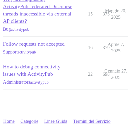
ActivityPub-federated Discourse
Maggio 20,
threads inaccessible via external
15
375
2025
AP clients?
Bug
activitypub
Follow requests not accepted
Aprile 7,
16
379
2025
Support
activitypub
How to debug connectivity
Gennaio 27,
issues with ActivityPub
22
698
2025
Administrators
activitypub
Home
Categorie
Linee Guida
Termini del Servizio