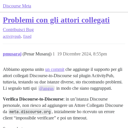
Discourse Meta
Problemi con gli attori collegati
Contribuisci
Bug
,
activitypub
fixed
pmusaraj
(Penar Musaraj)
1
19 Dicembre 2024, 8:55pm
Abbiamo appena unito
un commit
che aggiunge il supporto per gli
attori collegati Discourse-to-Discourse sul plugin ActivityPub,
tuttavia, testando su due istanze diverse, sto riscontrando problemi.
Li segnalo tutti qui
in modo che siano raggruppati.
@angus
Verifica Discourse-to-Discourse
: in un’istanza Discourse
personale, non riesco ad aggiungere un Attore Collegato Discourse
da
meta.discourse.org
, inizialmente ho ricevuto un errore
client “impossibile verificare” e poi un timeout.