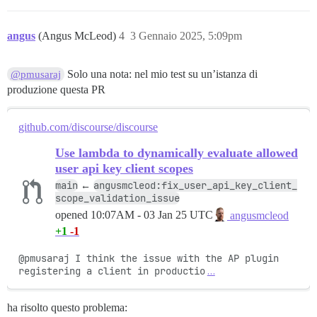
angus
(Angus McLeod)
4
3 Gennaio 2025, 5:09pm
Solo una nota: nel mio test su un’istanza di
@pmusaraj
produzione questa PR
github.com/discourse/discourse
Use lambda to dynamically evaluate allowed
user api key client scopes
main
angusmcleod:fix_user_api_key_client_
←
scope_validation_issue
opened
10:07AM - 03 Jan 25 UTC
angusmcleod
+1
-1
@pmusaraj I think the issue with the AP plugin 
registering a client in productio
…
ha risolto questo problema: