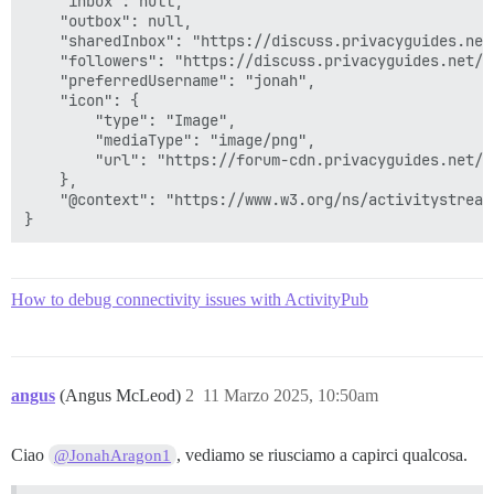
    "inbox": null,

    "outbox": null,

    "sharedInbox": "https://discuss.privacyguides.net/
    "followers": "https://discuss.privacyguides.net/a
    "preferredUsername": "jonah",

    "icon": {

        "type": "Image",

        "mediaType": "image/png",

        "url": "https://forum-cdn.privacyguides.net/u
    },

    "@context": "https://www.w3.org/ns/activitystreams
How to debug connectivity issues with ActivityPub
angus
(Angus McLeod)
2
11 Marzo 2025, 10:50am
Ciao
, vediamo se riusciamo a capirci qualcosa.
@JonahAragon1