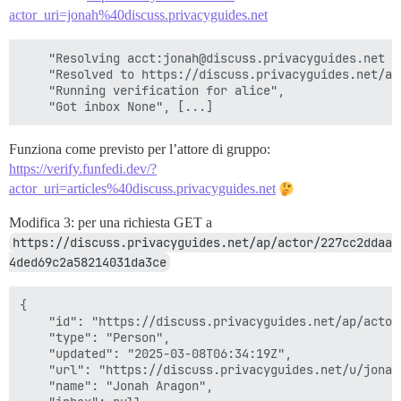
actor_uri=jonah%40discuss.privacyguides.net
    "Resolving acct:jonah@discuss.privacyguides.net us
    "Resolved to https://discuss.privacyguides.net/ap
    "Running verification for alice",

Funziona come previsto per l’attore di gruppo:
https://verify.funfedi.dev/?
actor_uri=articles%40discuss.privacyguides.net
Modifica 3: per una richiesta GET a
https://discuss.privacyguides.net/ap/actor/227cc2ddaa
4ded69c2a58214031da3ce
{

    "id": "https://discuss.privacyguides.net/ap/actor
    "type": "Person",

    "updated": "2025-03-08T06:34:19Z",

    "url": "https://discuss.privacyguides.net/u/jonah"
    "name": "Jonah Aragon",
