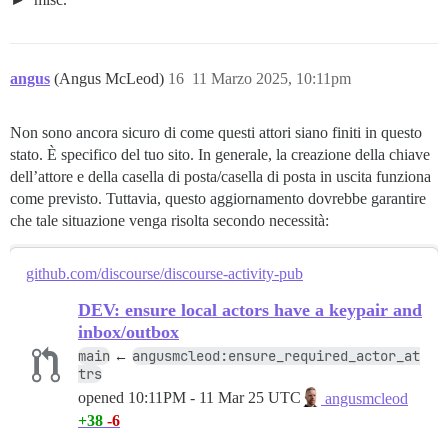
angus
(Angus McLeod)
16
11 Marzo 2025, 10:11pm
Non sono ancora sicuro di come questi attori siano finiti in questo
stato. È specifico del tuo sito. In generale, la creazione della chiave
dell’attore e della casella di posta/casella di posta in uscita funziona
come previsto. Tuttavia, questo aggiornamento dovrebbe garantire
che tale situazione venga risolta secondo necessità:
github.com/discourse/discourse-activity-pub
DEV: ensure local actors have a keypair and
inbox/outbox
main
angusmcleod:ensure_required_actor_at
←
trs
opened
10:11PM - 11 Mar 25 UTC
angusmcleod
+38
-6