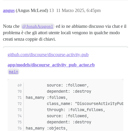
11:01

[Discourse Activity Pub] https://discuss.privacyguide
angus
(Angus McLeod)
13
11 Marzo 2025, 6:45pm
11:01

[Discourse Activity Pub] https://discuss.privacyguide
11:01

Nota che
ed io ne abbiamo discusso via chat e il
@JonahAragon1
[Discourse Activity Pub] https://discuss.privacyguide
problema è che gli attori utente locali vengono in qualche modo
11:02

2

creati senza coppie di chiavi.
[Discourse Activity Pub] https://discuss.privacyguide
11:02

2

github.com/discourse/discourse-activity-pub
[Discourse Activity Pub] https://discuss.privacyguide
app/models/discourse_activity_pub_actor.rb
11:02

2

main
[Discourse Activity Pub] https://discuss.privacyguide
11:02

         source: :follower,
15

         dependent: :destroy
[Discourse Activity Pub] La richiesta POST a https://
11:02

has_many :follows,
12

         class_name: "DiscourseActivityPubAct
[Discourse Activity Pub] La richiesta POST a https://
         through: :follow_follows,
11:02

         source: :followed,
[Discourse Activity Pub] https://discuss.privacyguide
         dependent: :destroy
11:02

has_many :objects,
[Discourse Activity Pub] https://discuss.privacyguide