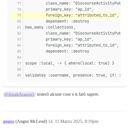
11:02

         class_name: "DiscourseActivityPubObj
[Discourse Activity Pub] La richiesta POST a https://
         primary_key: "ap_id",
11:02

         foreign_key: "attributed_to_id",
[Discourse Activity Pub] https://discuss.privacyguide
         dependent: :destroy
11:02

has_many :collections,
16

         class_name: "DiscourseActivityPubCol
[Discourse Activity Pub] La richiesta POST a https://
11:02

         primary_key: "ap_id",
2

         foreign_key: "attributed_to_id",
[Discourse Activity Pub] https://discuss.privacyguide
         dependent: :destroy
scope :local, -> { where(local: true) }
validates :username, presence: true, if: :loc
testerò alcune cose e ti farò sapere.
@JonahAragon1
angus
(Angus McLeod)
14
11 Marzo 2025, 8:19pm