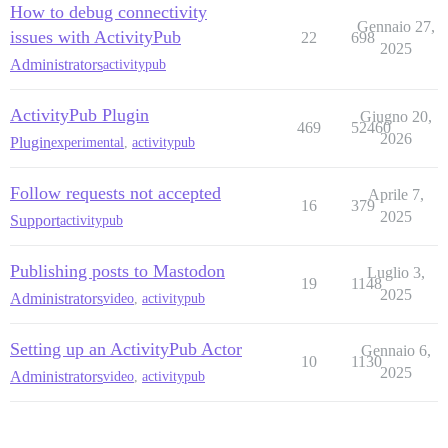
How to debug connectivity
Gennaio 27,
issues with ActivityPub
22
698
2025
Administrators
activitypub
ActivityPub Plugin
Giugno 20,
469
52460
2026
Plugin
experimental
,
activitypub
Follow requests not accepted
Aprile 7,
16
379
2025
Support
activitypub
Publishing posts to Mastodon
Luglio 3,
19
1148
2025
Administrators
video
,
activitypub
Setting up an ActivityPub Actor
Gennaio 6,
10
1130
2025
Administrators
video
,
activitypub