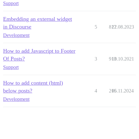
Support
Embedding an external widget
in Discourse
5
817
22.08.2023
Development
How to add Javascript to Footer
Of Posts?
3
913
10.10.2021
Support
How to add content (html)
below posts?
4
216
05.11.2024
Development