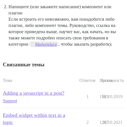
Напишите (или закажите написание) компонент или
плагин
Если встроить его невозможно, вам понадобится либо
плагин, либо компонент темы. Руководство, ссылка на
которое приведена выше, научит вас, как начать, но вы
также можете подробно описать свои требования в
категории
, чтобы заказать разработку.
Marketplace
Связанные темы
Тема
Ответов
Просм.
Активность
Adding a javascript in a post?
1
1583
02.10.2019
Support
Embed widget within text in a
topic
2
1207
26.10.2021