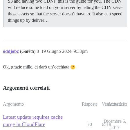
S3 and having two CDNs, this is the guide for you. The CDN
will reduce some load on your server by letting the CDN serve
those assets so that the server doesn’t have to. It also can speed
things up by deliver…
oddjobz
(Gareth)
8
19 Giugno 2024, 9:33pm
Ok, grazie mille, ci darò un’occhiata
Argomenti correlati
Argomento
Risposte
Visualizzazioni
Attività
Latest update requires cache
Dicembre 5,
purge in CloudFlare
70
6518
2017