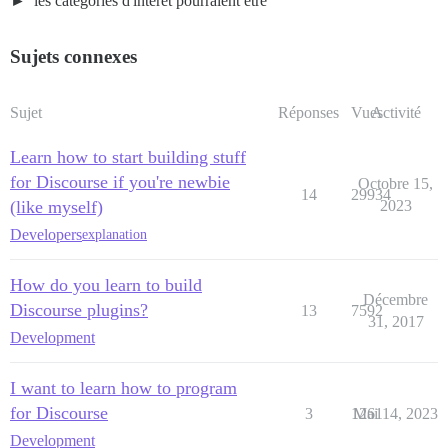
les catégories d'intérêt pourraient être
Sujets connexes
Sujet
Réponses
Vues
Activité
Learn how to start building stuff
for Discourse if you're newbie
Octobre 15,
14
29934
(like myself)
2023
Developers
explanation
How do you learn to build
Décembre
Discourse plugins?
13
7592
31, 2017
Development
I want to learn how to program
for Discourse
3
1261
Mai 14, 2023
Development