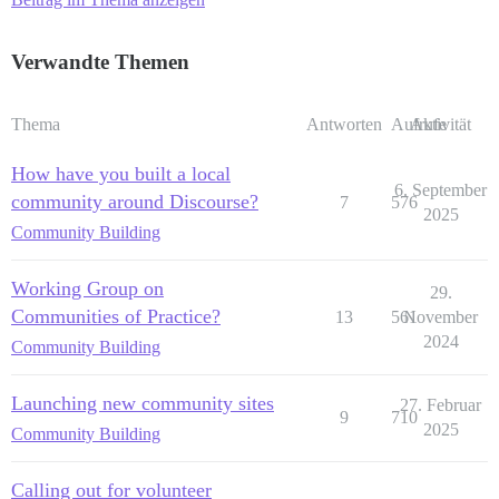
Verwandte Themen
Thema
Antworten
Aufrufe
Aktivität
How have you built a local
6. September
community around Discourse?
7
576
2025
Community Building
Working Group on
29.
Communities of Practice?
13
561
November
2024
Community Building
Launching new community sites
27. Februar
9
710
2025
Community Building
Calling out for volunteer