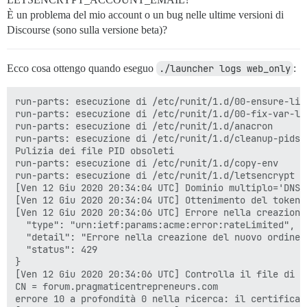
È un problema del mio account o un bug nelle ultime versioni di
Discourse (sono sulla versione beta)?
Ecco cosa ottengo quando eseguo
./launcher logs web_only
:
run-parts: esecuzione di /etc/runit/1.d/00-ensure-link
run-parts: esecuzione di /etc/runit/1.d/00-fix-var-log
run-parts: esecuzione di /etc/runit/1.d/anacron

run-parts: esecuzione di /etc/runit/1.d/cleanup-pids

Pulizia dei file PID obsoleti

run-parts: esecuzione di /etc/runit/1.d/copy-env

run-parts: esecuzione di /etc/runit/1.d/letsencrypt

[Ven 12 Giu 2020 20:34:04 UTC] Dominio multiplo='DNS:
[Ven 12 Giu 2020 20:34:04 UTC] Ottenimento del token 
[Ven 12 Giu 2020 20:34:06 UTC] Errore nella creazione
  "type": "urn:ietf:params:acme:error:rateLimited",

  "detail": "Errore nella creazione del nuovo ordine 
  "status": 429

}

[Ven 12 Giu 2020 20:34:06 UTC] Controlla il file di l
CN = forum.pragmaticentrepreneurs.com

errore 10 a profondità 0 nella ricerca: il certificato