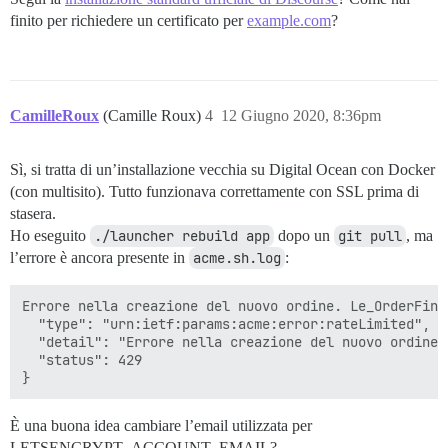
finito per richiedere un certificato per
example.com
?
CamilleRoux
(Camille Roux)
4
12 Giugno 2020, 8:36pm
Sì, si tratta di un’installazione vecchia su Digital Ocean con Docker
(con multisito). Tutto funzionava correttamente con SSL prima di
stasera.
Ho eseguito
./launcher rebuild app
dopo un
git pull
, ma
l’errore è ancora presente in
acme.sh.log
:
Errore nella creazione del nuovo ordine. Le_OrderFina
  "type": "urn:ietf:params:acme:error:rateLimited",

  "detail": "Errore nella creazione del nuovo ordine 
  "status": 429

È una buona idea cambiare l’email utilizzata per
LETSENCRYPT_ACCOUNT_EMAIL?