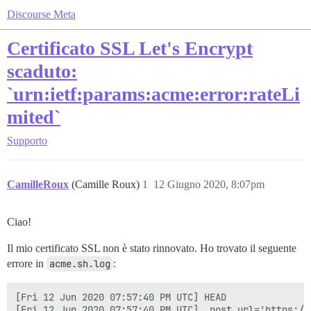
Discourse Meta
Certificato SSL Let's Encrypt
scaduto:
`urn:ietf:params:acme:error:rateLi
mited`
Supporto
CamilleRoux
(Camille Roux)
1
12 Giugno 2020, 8:07pm
Ciao!
Il mio certificato SSL non è stato rinnovato. Ho trovato il seguente
errore in
acme.sh.log
:
[Fri 12 Jun 2020 07:57:40 PM UTC] HEAD

[Fri 12 Jun 2020 07:57:40 PM UTC] _post_url='https://