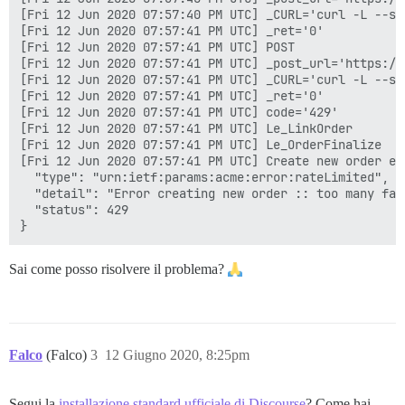
[Fri 12 Jun 2020 07:57:40 PM UTC] _CURL='curl -L --si
[Fri 12 Jun 2020 07:57:41 PM UTC] _ret='0'

[Fri 12 Jun 2020 07:57:41 PM UTC] POST

[Fri 12 Jun 2020 07:57:41 PM UTC] _post_url='https://
[Fri 12 Jun 2020 07:57:41 PM UTC] _CURL='curl -L --si
[Fri 12 Jun 2020 07:57:41 PM UTC] _ret='0'

[Fri 12 Jun 2020 07:57:41 PM UTC] code='429'

[Fri 12 Jun 2020 07:57:41 PM UTC] Le_LinkOrder

[Fri 12 Jun 2020 07:57:41 PM UTC] Le_OrderFinalize

[Fri 12 Jun 2020 07:57:41 PM UTC] Create new order er
  "type": "urn:ietf:params:acme:error:rateLimited",

  "detail": "Error creating new order :: too many fai
  "status": 429

Sai come posso risolvere il problema?
Falco
(Falco)
3
12 Giugno 2020, 8:25pm
Segui la
installazione standard ufficiale di Discourse
? Come hai