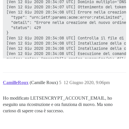
[Ven 12 Giu 2020 20:34:07 UTC] Dominio multiplo='DNS:
[Ven 12 Giu 2020 20:34:07 UTC] Ottenimento del token 
[Ven 12 Giu 2020 20:34:08 UTC] Errore nella creazione
  "type": "urn:ietf:params:acme:error:rateLimited",

  "detail": "Errore nella creazione del nuovo ordine 
  "status": 429

}

[Ven 12 Giu 2020 20:34:08 UTC] Controlla il file di l
[Ven 12 Giu 2020 20:34:08 UTC] Installazione della ch
[Ven 12 Giu 2020 20:34:08 UTC] Installazione della ca
[Ven 12 Giu 2020 20:34:08 UTC] Esecuzione del comando
avviso: nginx: impossibile aprire supervise/ok: file n
[Ven 12 Giu 2020 20:34:08 UTC] Errore di ricaricamento
[Ven 12 Giu 2020 20:34:09 UTC] Dominio multiplo='DNS:
[Ven 12 Giu 2020 20:34:09 UTC] Ottenimento del token 
[Ven 12 Giu 2020 20:34:11 UTC] Errore nella creazione
CamilleRoux
(Camille Roux)
5
12 Giugno 2020, 9:06pm
  "type": "urn:ietf:params:acme:error:rateLimited",

  "detail": "Errore nella creazione del nuovo ordine 
  "status": 429

Ho modificato LETSENCRYPT_ACCOUNT_EMAIL, ho
}

eseguito una ricostruzione e ora funziona di nuovo. Ma sono
[Ven 12 Giu 2020 20:34:11 UTC] Controlla il file di l
CN = forum.pragmaticentrepreneurs.com

curioso di sapere cosa è successo.
errore 10 a profondità 0 nella ricerca: il certificato
[Ven 12 Giu 2020 20:34:12 UTC] Dominio multiplo='DNS:
[Ven 12 Giu 2020 20:34:12 UTC] Ottenimento del token 