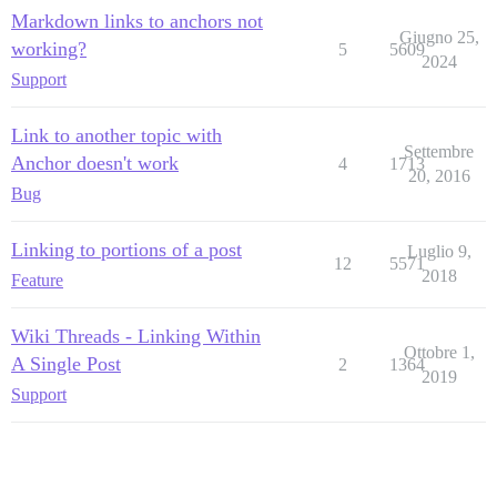
Markdown links to anchors not
Giugno 25,
working?
5
5609
2024
Support
Link to another topic with
Settembre
Anchor doesn't work
4
1713
20, 2016
Bug
Linking to portions of a post
Luglio 9,
12
5571
2018
Feature
Wiki Threads - Linking Within
Ottobre 1,
A Single Post
2
1364
2019
Support