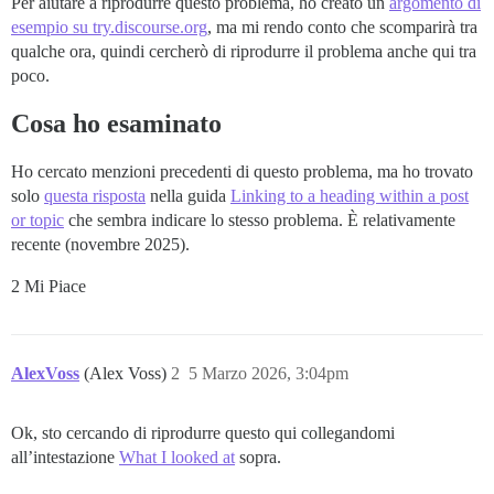
Per aiutare a riprodurre questo problema, ho creato un
argomento di
esempio su try.discourse.org
, ma mi rendo conto che scomparirà tra
qualche ora, quindi cercherò di riprodurre il problema anche qui tra
poco.
Cosa ho esaminato
Ho cercato menzioni precedenti di questo problema, ma ho trovato
solo
questa risposta
nella guida
Linking to a heading within a post
or topic
che sembra indicare lo stesso problema. È relativamente
recente (novembre 2025).
2 Mi Piace
AlexVoss
(Alex Voss)
2
5 Marzo 2026, 3:04pm
Ok, sto cercando di riprodurre questo qui collegandomi
all’intestazione
What I looked at
sopra.