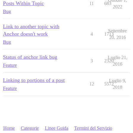
Ottobre 1,
Posts Within Topic
11
683
2022
Bug
Link to another topic with
Settembre
Anchor doesn't work
4
1713
20, 2016
Bug
Status of anchor link bug
Luglio 21,
3
2320
2016
Feature
Linking to portions of a post
Luglio 9,
12
5572
2018
Feature
Home
Categorie
Linee Guida
Termini del Servizio