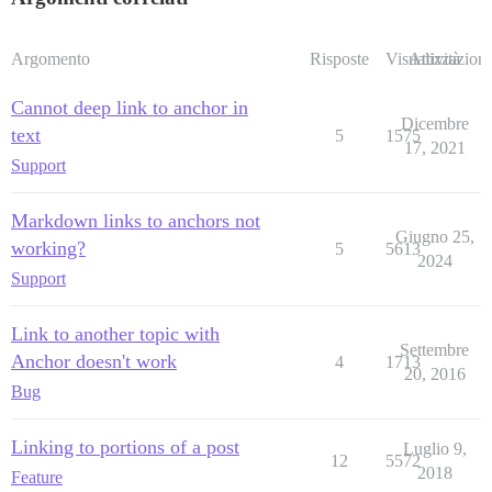
Argomento
Risposte
Visualizzazioni
Attività
Cannot deep link to anchor in
Dicembre
text
5
1575
17, 2021
Support
Markdown links to anchors not
Giugno 25,
working?
5
5613
2024
Support
Link to another topic with
Settembre
Anchor doesn't work
4
1713
20, 2016
Bug
Linking to portions of a post
Luglio 9,
12
5572
2018
Feature