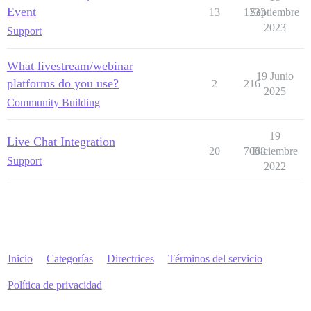
Event
13
1233
Septiembre
2023
Support
What livestream/webinar
19 Junio
platforms do you use?
2
216
2025
Community Building
19
Live Chat Integration
20
7068
Diciembre
Support
2022
Inicio
Categorías
Directrices
Términos del servicio
Política de privacidad