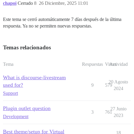
chapoi
Cerrado
8
26 Diciembre, 2025 11:01
Este tema se cerró automáticamente 7 días después de la última
respuesta. Ya no se permiten nuevas respuestas.
Temas relacionados
Tema
Respuestas
Vistas
Actividad
What is discourse-livestream
20 Agosto
used for?
9
579
2024
Support
Plugin outlet question
27 Junio
3
761
2023
Development
Best theme/setup for Virtual
18