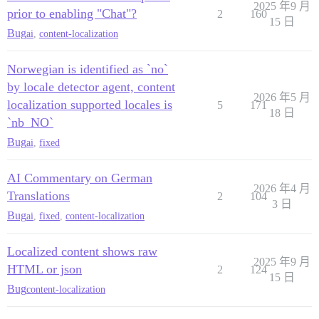
2025 年9 月
prior to enabling "Chat"?
2
160
15 日
Bug
ai
,
content-localization
Norwegian is identified as `no`
by locale detector agent, content
2026 年5 月
localization supported locales is
5
171
18 日
`nb_NO`
Bug
ai
,
fixed
AI Commentary on German
2026 年4 月
Translations
2
104
3 日
Bug
ai
,
fixed
,
content-localization
Localized content shows raw
2025 年9 月
HTML or json
2
124
15 日
Bug
content-localization