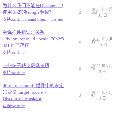
为什么我们不能在Discourse中
2025 年3 月
使用免费的Google翻译？
2
163
31 日
支持
translation
,
multi-lingual
,
translator
翻译插件错误：关系
"idx_on_topic_id_locale_70b2f8
2025 年3 月
0
34
3213" 已存在
19 日
支持
translator
一些帖子缺少翻译按钮
2025 年3 月
0
70
9 日
支持
translator
libre_translate.rb 插件中的未定
义变量 'target_locale' -
2025 年3 月
2
97
Discourse Translator
4 日
错误
translator