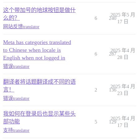
这个带加号的地球按钮是做什
2025 年5 月
么的？
6
240
17 日
网站反馈
translator
Meta has categories translated
to Chinese when locale is
2025 年4 月
6
287
English when not logged in
28 日
错误
translator
翻译者将话题翻译成不同的语
2025 年4 月
言！
2
136
23 日
错误
translator
我如何在登录后也显示某些头
2025 年4 月
部功能
5
129
17 日
支持
translator