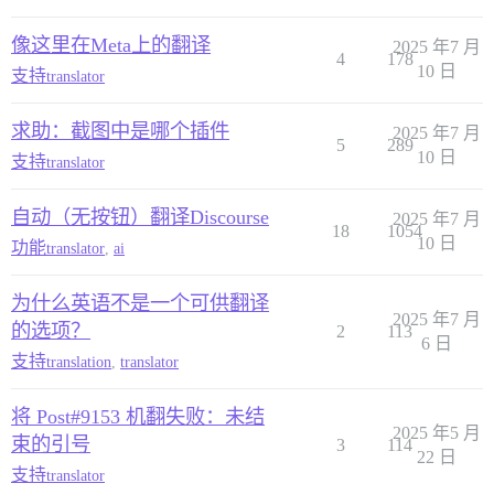
像这里在Meta上的翻译
2025 年7 月
4
178
10 日
支持
translator
求助：截图中是哪个插件
2025 年7 月
5
289
10 日
支持
translator
自动（无按钮）翻译Discourse
2025 年7 月
18
1054
10 日
功能
translator
,
ai
为什么英语不是一个可供翻译
2025 年7 月
的选项？
2
113
6 日
支持
translation
,
translator
将 Post#9153 机翻失败：未结
2025 年5 月
束的引号
3
114
22 日
支持
translator