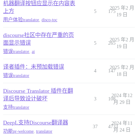
机器翻译按钮应显示在内容表
2025 年2 月
上方
5
175
19 日
用户体验
translator
,
disco-toc
discourse社区中存在严重的页
2025 年2 月
面显示错误
5
265
19 日
错误
translator
,
ai
译者插件：未预加载错误
2025 年2 月
4
147
18 日
错误
translator
Discourse Translator 插件在翻
2024 年12
译后导致设计破坏
3
108
月 29 日
支持
translator
DeepL支持Discourse翻译器
2024 年11
37
4733
月 24 日
功能
pr-welcome
,
translator