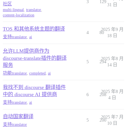
3
129
社区
31 日
multi-lingual
,
translator
,
content-localization
TOS 和其他系统主题的翻译
2025 年9 月
4
80
18 日
支持
translator
,
ai
允许LLM提供商作为
discourse-translate插件的翻译
2025 年8 月
5
294
服务
14 日
功能
translator
,
completed
,
ai
我找不到 discourse 翻译插件
2025 年8 月
中的 discourse AI 提供商
6
208
4 日
支持
translator
,
ai
自动国家翻译
2025 年7 月
5
200
10 日
支持
translator