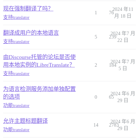
现在强制翻译了吗？
2024 年11
1
76
月 18 日
支持
translator
翻译成用户的本地语言
2024 年7 月
5
239
22 日
支持
translator
由Discourse托管的论坛是否使
2024 年7 月
用本地实例的LibreTranslate？
2
184
5 日
支持
translator
为语言检测服务添加单独配置
2024 年6 月
的选项
0
65
29 日
功能
translator
允许主题标题翻译
2024 年6 月
14
2783
29 日
功能
translator