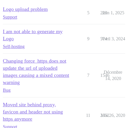
Logo upload problem
5
229
Juin 1, 2025
Support
I am not able to generate my
Logo
9
574
Avril 3, 2024
Self-hosting
Changing force_https does not
update the url of uploaded
Décembre
images causing a mixed content
7
1546
14, 2020
warning
Bug
Moved site behind proxy,
favicon and header not using
11
2352
Mai 26, 2020
https anymore
Support