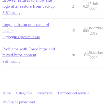
Browser refuses to show site
15 Julio
logo after restore from backup
2
628
2020
Self-hosting
Logo paths on nonstandard
4 Diciembre
install
12
800
2019
Support
unsupported-install
Problems with Force https and
2 Diciembre
mixed https content
20
3742
2020
Self-hosting
Inicio
Categorías
Directrices
Términos del servicio
Política de privacidad