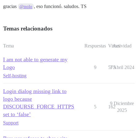
gracias
, eso funcionó. saludos. TS
@nolo
Temas relacionados
Tema
Respuestas
Vistas
Actividad
I am not able to generate my
Logo
9
575
3 Abril 2024
Self-hosting
Login dialog missing link to
logo because
9 Diciembre
DISCOURSE_FORCE_HTTPS
5
162
2025
set to ‘false’
Support