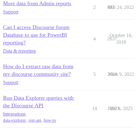
More data from Admin reports
2
687
Mai 24, 2022
Support
Can I access Discourse forum
Database to use for PowerBI
Octobre 16,
4
2637
reporting?
2018
Data & reporting
How do I extract raw data from
my discourse community site?
5
2068
Mars 9, 2022
Support
Run Data Explorer queries with
the Discourse API
14
13873
Mai 6, 2025
Integrations
data-explorer
,
rest-api
,
how-to