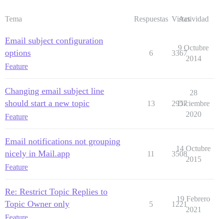
Tema
Respuestas
Vistas
Actividad
Email subject configuration
9 Octubre
options
6
3367
2014
Feature
Changing email subject line
28
should start a new topic
13
2957
Diciembre
2020
Feature
Email notifications not grouping
14 Octubre
nicely in Mail.app
11
3508
2015
Feature
Re: Restrict Topic Replies to
19 Febrero
Topic Owner only
5
1221
2021
Feature