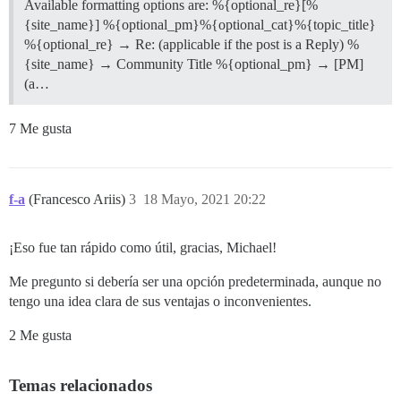
Available formatting options are: %{optional_re}[%
{site_name}] %{optional_pm}%{optional_cat}%{topic_title}
%{optional_re} → Re: (applicable if the post is a Reply) %
{site_name} → Community Title %{optional_pm} → [PM]
(a…
7 Me gusta
f-a
(Francesco Ariis)
3
18 Mayo, 2021 20:22
¡Eso fue tan rápido como útil, gracias, Michael!
Me pregunto si debería ser una opción predeterminada, aunque no
tengo una idea clara de sus ventajas o inconvenientes.
2 Me gusta
Temas relacionados