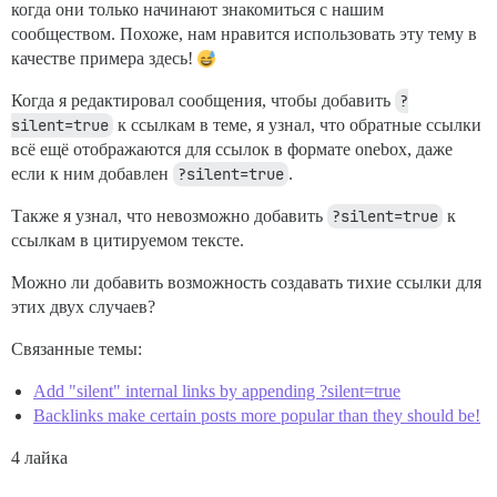
когда они только начинают знакомиться с нашим
сообществом. Похоже, нам нравится использовать эту тему в
качестве примера здесь!
Когда я редактировал сообщения, чтобы добавить
?
silent=true
к ссылкам в теме, я узнал, что обратные ссылки
всё ещё отображаются для ссылок в формате onebox, даже
если к ним добавлен
?silent=true
.
Также я узнал, что невозможно добавить
?silent=true
к
ссылкам в цитируемом тексте.
Можно ли добавить возможность создавать тихие ссылки для
этих двух случаев?
Связанные темы:
Add "silent" internal links by appending ?silent=true
Backlinks make certain posts more popular than they should be!
4 лайка