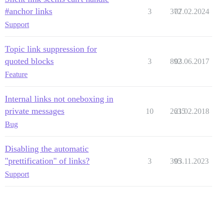
#anchor links
3
372
07.02.2024
Support
Topic link suppression for
quoted blocks
3
892
03.06.2017
Feature
Internal links not oneboxing in
private messages
10
2635
21.02.2018
Bug
Disabling the automatic
"prettification" of links?
3
395
03.11.2023
Support