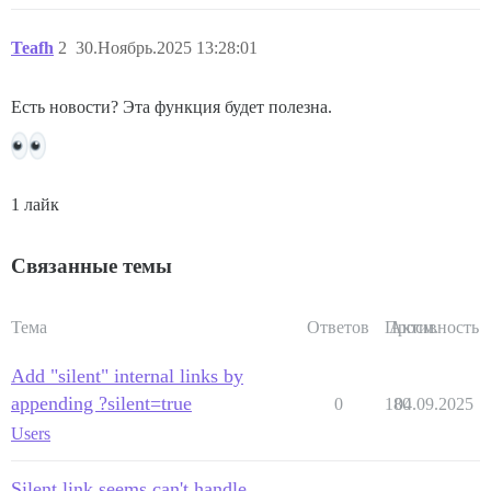
Teafh
2
30.Ноябрь.2025 13:28:01
Есть новости? Эта функция будет полезна.
1 лайк
Связанные темы
Тема
Ответов
Просм.
Активность
Add "silent" internal links by
appending ?silent=true
0
180
04.09.2025
Users
Silent link seems can't handle