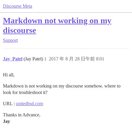
Discourse Meta
Markdown not working on my
discourse
Support
Jay_Patel
(Jay Patel)
1
2017 年 8 月 28 日午前 8:01
Hi all,
Markdown is not working on my discourse somehow. where to
look for troubleshoot it?
URL :
unitedbsd.com
Thanks in Advance,
Jay