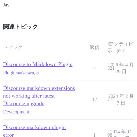
Jay
関連トピック
表
アクティビ
トピック
返信
示
ティ
Discourse to Markdown Plugin
2026 年 4 月
4
321
29 日
Plugin
markdown
,
ai
Discourse markdown extensions
not working after latest
2024 年 2 月
12
772
Discourse upgrade
7 日
Development
Discourse markdown plugin
2024 年 11
error
1
98