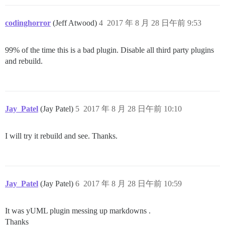
codinghorror
(Jeff Atwood)
4
2017 年 8 月 28 日午前 9:53
99% of the time this is a bad plugin. Disable all third party plugins
and rebuild.
Jay_Patel
(Jay Patel)
5
2017 年 8 月 28 日午前 10:10
I will try it rebuild and see. Thanks.
Jay_Patel
(Jay Patel)
6
2017 年 8 月 28 日午前 10:59
It was yUML plugin messing up markdowns .
Thanks