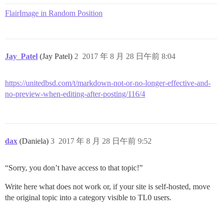
FlairImage in Random Position
Jay_Patel
(Jay Patel)
2
2017 年 8 月 28 日午前 8:04
https://unitedbsd.com/t/markdown-not-or-no-longer-effective-and-
no-preview-when-editing-after-posting/116/4
dax
(Daniela)
3
2017 年 8 月 28 日午前 9:52
“Sorry, you don’t have access to that topic!”
Write here what does not work or, if your site is self-hosted, move
the original topic into a category visible to TL0 users.