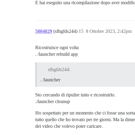
E hai eseguito una ricompilazione dopo aver modifi
5804829
(sfhgfds244)
15
8 Ottobre 2023, 2:42pm
Ricostruisce ogni volta
. /launcher rebuild app
sfhgfds244:
. /launcher
Sto cercando di ripulire tutto e ricostruirlo.
./launcher cleanup
Ho sospettato per un momento che ci fosse una sorta
tutto quello che ho trovato per tre giorni. Ma la d
dei video che volevo poter caricare.