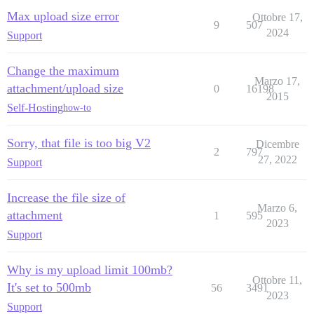
Max upload size error
Ottobre 17,
9
507
2024
Support
Change the maximum
Marzo 17,
attachment/upload size
0
16198
2015
Self-Hosting
how-to
Sorry, that file is too big V2
Dicembre
2
797
27, 2022
Support
Increase the file size of
Marzo 6,
attachment
1
595
2023
Support
Why is my upload limit 100mb?
Ottobre 11,
It's set to 500mb
56
3491
2023
Support