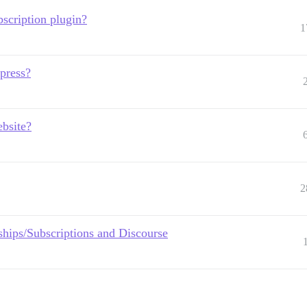
scription plugin?
1
press?
bsite?
2
ips/Subscriptions and Discourse