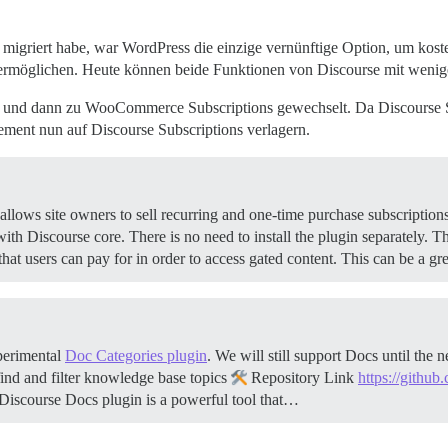
griert habe, war WordPress die einzige vernünftige Option, um kosten
 zu ermöglichen. Heute können beide Funktionen von Discourse mit w
 und dann zu WooCommerce Subscriptions gewechselt. Da Discourse Su
ement nun auf Discourse Subscriptions verlagern.
ows site owners to sell recurring and one-time purchase subscriptions 
ith Discourse core. There is no need to install the plugin separately. 
 that users can pay for in order to access gated content. This can be a 
xperimental
Doc Categories plugin
. We will still support Docs until the
ind and filter knowledge base topics
Repository Link
https://github
Discourse Docs plugin is a powerful tool that…