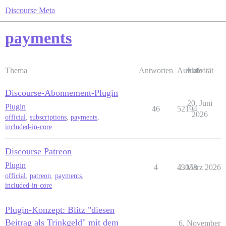
Discourse Meta
payments
Thema
Antworten
Aufrufe
Aktivität
Discourse-Abonnement-Plugin
20. Juni
Plugin
46
52194
2026
official
,
subscriptions
,
payments
,
included-in-core
Discourse Patreon
Plugin
4
43058
2. März 2026
official
,
patreon
,
payments
,
included-in-core
Plugin-Konzept: Blitz "diesen
Beitrag als Trinkgeld" mit dem
6. November