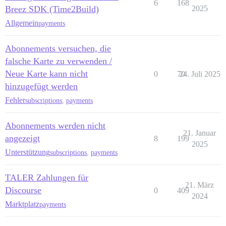
6
168
Breez SDK (Time2Build)
2025
Allgemein
payments
Abonnements versuchen, die
falsche Karte zu verwenden /
Neue Karte kann nicht
0
70
24. Juli 2025
hinzugefügt werden
Fehler
subscriptions
,
payments
Abonnements werden nicht
21. Januar
angezeigt
8
199
2025
Unterstützung
subscriptions
,
payments
TALER Zahlungen für
21. März
Discourse
0
409
2024
Marktplatz
payments