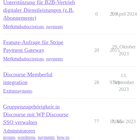
Unterstützung für B2B-Vertrieb
digitaler Dienstleistungen (z.B.
0
209
3. April 2024
Abonnements)
Merkmal
subscriptions
,
payments
Feature-Anfrage für Stripe
29. Oktober
Payment Gateway
20
2015
2023
Merkmal
subscriptions
,
payments
Discourse Memberful
13.
integration
28
9719
September
2023
Extras
payments
Gruppenzugehörigkeit in
Discourse mit WP Discourse
77
18165
7. Mai 2023
SSO verwalten
Administratoren
groups
,
wordpress
,
payments
,
how-to