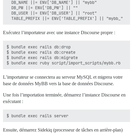
  DB_NAME ||= ENV['DB_NAME'] || "mybb"

  DB_PW ||= ENV['DB_PW'] || ""

  DB_USER ||= ENV['DB_USER'] || "root"

Exécutez l’importateur avec une instance Discourse propre :
$ bundle exec rails db:drop

$ bundle exec rails db:create

$ bundle exec rails db:migrate

L’importateur se connectera au serveur MySQL et migrera votre
base de données MyBB vers la base de données Discourse.
Une fois l’importation terminée, démarrez l’instance Discourse en
exécutant :
Ensuite, démarrez Sidekiq (processeur de tâches en arrière-plan)