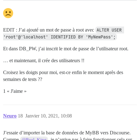
EDIT : J’ai ajouté un mot de passe à root avec
ALTER USER 
'root'@'localhost' IDENTIFIED BY 'MyNewPass';
Et dans DB_PW, j’ai inscrit le mot de passe de l’utilisateur root.
… et maintenant, il crée des utilisateurs !!
Croisez les doigts pour moi, est-ce enfin le moment après des
semaines de tests ??
1 « J'aime »
Neuro
18
Janvier 10, 2021, 10:08
J’essaie d’importer la base de données de MyBB vers Discourse.
Comme
, je n’arrive pas à faire fonctionner cela sur
@Paul_King