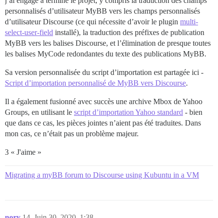
j’ai engagé a terminé le projet, y compris la traduction des champs
personnalisés d’utilisateur MyBB vers les champs personnalisés
d’utilisateur Discourse (ce qui nécessite d’avoir le plugin
multi-
select-user-field
installé), la traduction des préfixes de publication
MyBB vers les balises Discourse, et l’élimination de presque toutes
les balises MyCode redondantes du texte des publications MyBB.
Sa version personnalisée du script d’importation est partagée ici -
Script d’importation personnalisé de MyBB vers Discourse
.
Il a également fusionné avec succès une archive Mbox de Yahoo
Groups, en utilisant le
script d’importation Yahoo standard
- bien
que dans ce cas, les pièces jointes n’aient pas été traduites. Dans
mon cas, ce n’était pas un problème majeur.
3 « J'aime »
Migrating a myBB forum to Discourse using Kubuntu in a VM
nory
14
Juin 30, 2020, 1:38