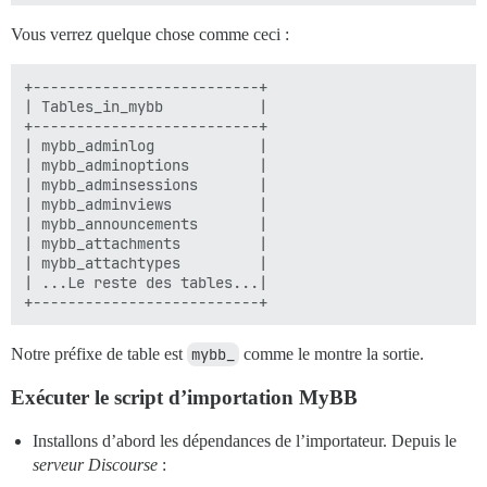
Vous verrez quelque chose comme ceci :
+--------------------------+

| Tables_in_mybb           |

+--------------------------+

| mybb_adminlog            |

| mybb_adminoptions        |

| mybb_adminsessions       |

| mybb_adminviews          |

| mybb_announcements       |

| mybb_attachments         |

| mybb_attachtypes         |

| ...Le reste des tables...|

Notre préfixe de table est
mybb_
comme le montre la sortie.
Exécuter le script d’importation MyBB
Installons d’abord les dépendances de l’importateur. Depuis le
serveur Discourse
: