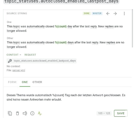
topic_statuses.autoclosed_enabled_lastpost_days