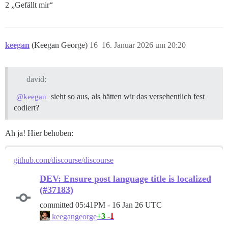
2 „Gefällt mir“
keegan
(Keegan George)
16
16. Januar 2026 um 20:20
david:
sieht so aus, als hätten wir das versehentlich fest
@keegan
codiert?
Ah ja! Hier behoben:
github.com/discourse/discourse
DEV: Ensure post language title is localized
(#37183)
committed
05:41PM - 16 Jan 26 UTC
+3
-1
keegangeorge