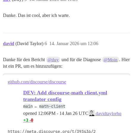
Danke. Das ist cool, aber ich warte.
david
(David Taylor)
6
14. Januar 2026 um 12:06
Danke für den Bericht
und für die Diagnose
. Hier
@duy
@Moin
ist ein PR, um es hinzuzufügen:
github.com/discourse/discourse
DEV: Add discourse-math client.yml
translator config
main
math-client
←
opened
12:06PM - 14 Jan 26 UTC
davidtaylorhq
+3
-0
https://meta.discourse.org/t/393436/2