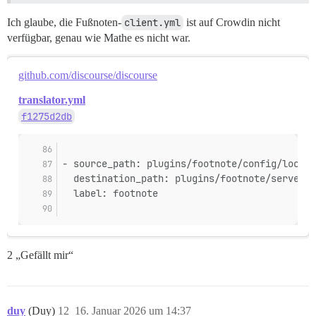
Ich glaube, die Fußnoten-
client.yml
ist auf Crowdin nicht
verfügbar, genau wie Mathe es nicht war.
github.com/discourse/discourse
translator.yml
f1275d2db
- source_path: plugins/footnote/config/locale
  destination_path: plugins/footnote/server.y
  label: footnote
2 „Gefällt mir“
duy
(Duy)
12
16. Januar 2026 um 14:37