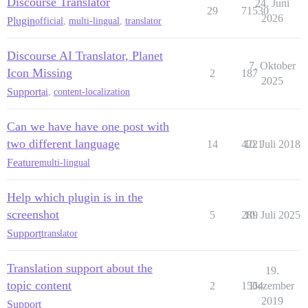
Discourse Translator
24. Juni
29
71530
2026
Plugin
official
,
multi-lingual
,
translator
Discourse AI Translator, Planet
7. Oktober
Icon Missing
2
187
2025
Support
ai
,
content-localization
Can we have have one post with
two different language
14
4221
10. Juli 2018
Feature
multi-lingual
Help which plugin is in the
screenshot
5
289
10. Juli 2025
Support
translator
Translation support about the
19.
topic content
2
1564
Dezember
2019
Support