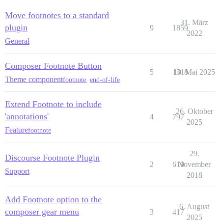
Move footnotes to a standard
31. März
plugin
9
1859
2022
General
Composer Footnote Button
5
1318
10. Mai 2025
Theme component
footnote
,
end-of-life
Extend Footnote to include
26. Oktober
'annotations'
4
797
2025
Feature
footnote
29.
Discourse Footnote Plugin
2
610
November
Support
2018
Add Footnote option to the
6. August
composer gear menu
3
417
2025