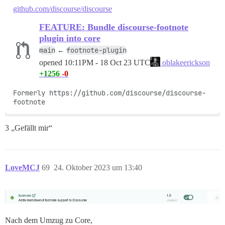
github.com/discourse/discourse
FEATURE: Bundle discourse-footnote
plugin into core
main
footnote-plugin
←
opened
10:11PM - 18 Oct 23 UTC
oblakeerickson
+1256
-0
Formerly https://github.com/discourse/discourse-
footnote
3 „Gefällt mir“
LoveMCJ
69
24. Oktober 2023 um 13:40
Nach dem Umzug zu Core,