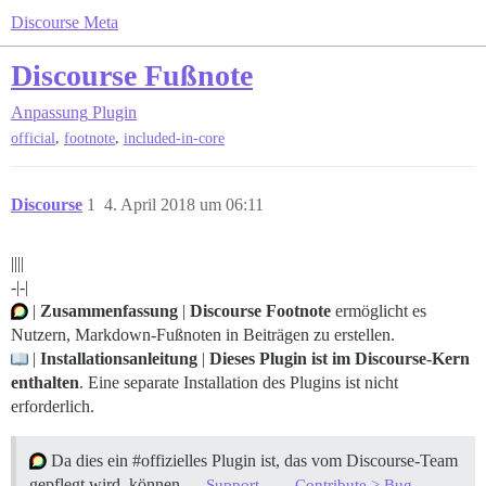
Discourse Meta
Discourse Fußnote
Anpassung
Plugin
,
,
official
footnote
included-in-core
Discourse
1
4. April 2018 um 06:11
||||
-|-|
|
Zusammenfassung
|
Discourse Footnote
ermöglicht es
Nutzern, Markdown-Fußnoten in Beiträgen zu erstellen.
|
Installationsanleitung
|
Dieses Plugin ist im Discourse-Kern
enthalten
. Eine separate Installation des Plugins ist nicht
erforderlich.
Da dies ein
#offizielles
Plugin ist, das vom Discourse-Team
gepflegt wird, können
,
,
Support
Contribute > Bug