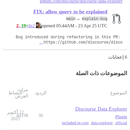
github.com/discourse/discourse-data-explorer
FIX: allow query to be explained
main
explain-bug
←
-2
+19
opened
05:44AM - 23 Apr 25 UTC
lis2
Bug introduced during refactoring in this PR: 
…
https://github.com/discourse/disco
6 إعجابات
الموضوعات ذات الصلة
مرات
الموضوع
الردود
النشاط
العرض
Discourse Data Explorer
22 أكتوبر
84198
30
Plugin
2025
included-in-core
,
data-explorer
,
official