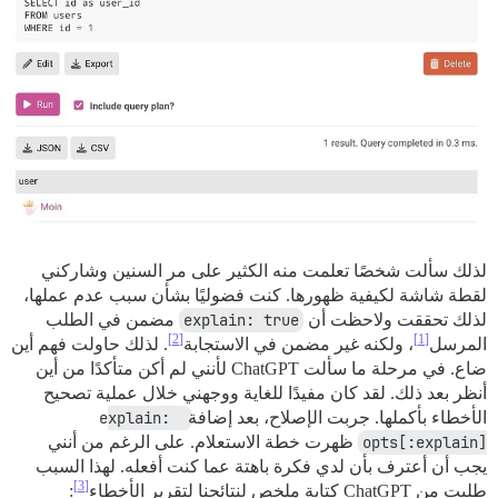
لذلك سألت شخصًا تعلمت منه الكثير على مر السنين وشاركني
لقطة شاشة لكيفية ظهورها. كنت فضوليًا بشأن سبب عدم عملها،
لذلك تحققت ولاحظت أن
explain: true
مضمن في الطلب
[2]
[1]
المرسل
، ولكنه غير مضمن في الاستجابة
. لذلك حاولت فهم أين
ضاع. في مرحلة ما سألت ChatGPT لأنني لم أكن متأكدًا من أين
أنظر بعد ذلك. لقد كان مفيدًا للغاية ووجهني خلال عملية تصحيح
الأخطاء بأكملها. جربت الإصلاح، بعد إضافة
explain: 
opts[:explain]
ظهرت خطة الاستعلام. على الرغم من أنني
يجب أن أعترف بأن لدي فكرة باهتة عما كنت أفعله. لهذا السبب
[3]
طلبت من ChatGPT كتابة ملخص لنتائجنا لتقرير الأخطاء
: