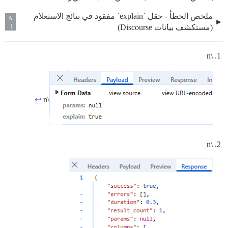
ملخص الخطأ - حقل `explain` مفقود في نتائج الاستعلام
A
(مستكشف بيانات Discourse)
I
\n
↩︎
\n
\n