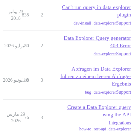
Can't run query in data explorer
23 يوليو
plugin
835
2
2018
Support
dev-install
,
data-explorer
Data Explorer Query generator
403 Error
2
2 يوليو 2026
80
Support
data-explorer
Abfragen im Data Explorer
führen zu einem leeren Abfrage-
3
18 يونيو 2026
148
Ergebnis
Support
bug
,
data-explorer
Create a Data Explorer query
using the API
29 مارس
176
3
2026
Integrations
how-to
,
rest-api
,
data-explorer