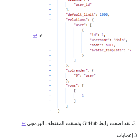
↩︎
\n
لقد أضفت رابط GitHub ونسقت المقتطف البرمجي
↩︎
3 إعجابات