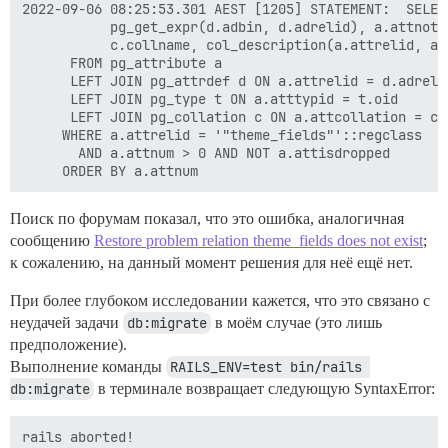
2022-09-06 08:25:53.301 AEST [1205] STATEMENT:  SELEC
 	       pg_get_expr(d.adbin, d.adrelid), a.attnotnull, a.atttypid, a.atttypmod,

	       c.collname, col_description(a.attrelid, a.attnum) AS comment

	  FROM pg_attribute a

	  LEFT JOIN pg_attrdef d ON a.attrelid = d.adrelid AND a.attnum = d.adnum

	  LEFT JOIN pg_type t ON a.atttypid = t.oid

 	  LEFT JOIN pg_collation c ON a.attcollation = c.oid AND a.attcollation <> t.typcollation

 	 WHERE a.attrelid = '"theme_fields"'::regclass

	   AND a.attnum > 0 AND NOT a.attisdropped

Поиск по форумам показал, что это ошибка, аналогичная
сообщению
Restore problem relation theme_fields does not exist
;
к сожалению, на данный момент решения для неё ещё нет.
При более глубоком исследовании кажется, что это связано с
неудачей задачи
db:migrate
в моём случае (это лишь
предположение).
Выполнение команды
RAILS_ENV=test bin/rails 
db:migrate
в терминале возвращает следующую SyntaxError:
rails aborted!
