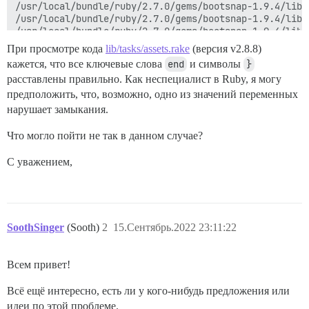
/usr/local/bundle/ruby/2.7.0/gems/bootsnap-1.9.4/lib/
/usr/local/bundle/ruby/2.7.0/gems/bootsnap-1.9.4/lib/
/usr/local/bundle/ruby/2.7.0/gems/bootsnap-1.9.4/lib/
/usr/local/bundle/ruby/2.7.0/gems/bootsnap-1.9.4/lib/
При просмотре кода
lib/tasks/assets.rake
(версия v2.8.8)
/usr/local/bundle/ruby/2.7.0/gems/bootsnap-1.9.4/lib/
кажется, что все ключевые слова
end
и символы
}
bin/rails:18:in `<main>'

расставлены правильно. Как неспециалист в Ruby, я могу
предположить, что, возможно, одно из значений переменных
нарушает замыкания.
Что могло пойти не так в данном случае?
С уважением,
SoothSinger
(Sooth)
2
15.Сентябрь.2022 23:11:22
Всем привет!
Всё ещё интересно, есть ли у кого-нибудь предложения или
идеи по этой проблеме.