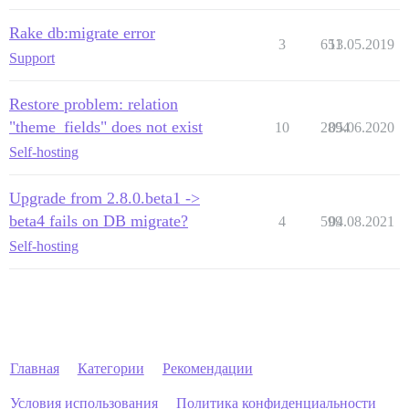
Rake db:migrate error
3
651
13.05.2019
Support
Restore problem: relation
"theme_fields" does not exist
10
2894
05.06.2020
Self-hosting
Upgrade from 2.8.0.beta1 ->
beta4 fails on DB migrate?
4
599
04.08.2021
Self-hosting
Главная
Категории
Рекомендации
Условия использования
Политика конфиденциальности