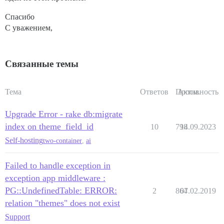
Спасибо
С уважением,
Связанные темы
Тема
Ответов
Просм.
Активность
Upgrade Error - rake db:migrate
index on theme_field_id
10
798
14.09.2023
Self-hosting
two-container
,
ai
Failed to handle exception in
exception app middleware :
PG::UndefinedTable: ERROR:
2
864
07.02.2019
relation "themes" does not exist
Support