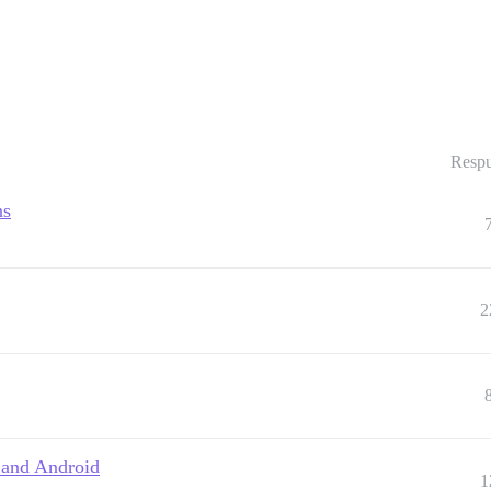
Respu
ns
2
S and Android
1