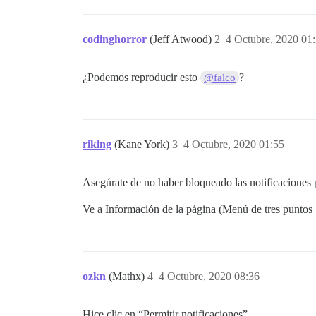
codinghorror
(Jeff Atwood)
2
4 Octubre, 2020 01
¿Podemos reproducir esto
?
@falco
riking
(Kane York)
3
4 Octubre, 2020 01:55
Asegúrate de no haber bloqueado las notificaciones pa
Ve a Información de la página (Menú de tres punto
ozkn
(Mathx)
4
4 Octubre, 2020 08:36
Hice clic en “Permitir notificaciones”.