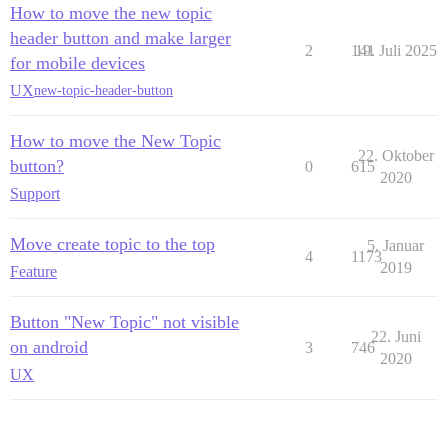
How to move the new topic
header button and make larger
2
141
19. Juli 2025
for mobile devices
UX
new-topic-header-button
How to move the New Topic
22. Oktober
button?
0
615
2020
Support
Move create topic to the top
5. Januar
4
1173
2019
Feature
Button "New Topic" not visible
22. Juni
on android
3
746
2020
UX