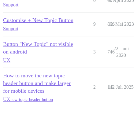
0
66
6. April 2025
Support
Customise + New Topic Button
9
806
12. Mai 2023
Support
Button "New Topic" not visible
22. Juni
on android
3
746
2020
UX
How to move the new topic
header button and make larger
2
142
19. Juli 2025
for mobile devices
UX
new-topic-header-button