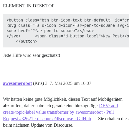
ELEMENT IN DESKTOP
<button class="btn btn-icon-text btn-default" id="cre
<svg class="fa d-icon d-icon-far-pen-to-square svg-ic
<use href="#far-pen-to-square"></use>

</svg>      <span class="d-button-label">New Post</spa
Jede Hilfe wird sehr geschätzt!
awesomerobot
(Kris)
3
7. Mai 2025 um 16:07
Wir hatten keine gute Möglichkeit, diesen Text auf Mobilgeräten
abzurufen, daher habe ich gerade eine hinzugefügt:
DEV: add
create-topic-label value transformer by awesomerobot · Pull
Request #32621 · discourse/discourse · GitHub
— Sie erhalten dies
beim nächsten Update von Discourse.