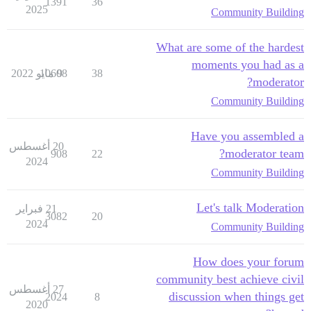
1391
36
2025
Community Building
What are some of the hardest
moments you had as a
38
9 مايو 2022
10608
moderator?
Community Building
Have you assembled a
20 أغسطس
moderator team?
908
22
2024
Community Building
Let's talk Moderation
21 فبراير
3082
20
2024
Community Building
How does your forum
community best achieve civil
27 أغسطس
discussion when things get
2024
8
2020