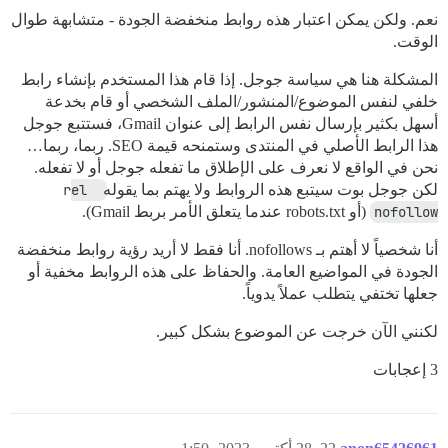
نعم. ولكن يمكن اعتبار هذه روابط منخفضة الجودة - متشابهة طوال
الوقت.
المشكلة هنا هي سياسة جوجل. إذا قام هذا المستخدم بإنشاء رابط
خلفي لنفس الموضوع/المنشور/الملف الشخصي أو قام بخدعة
أسهل بكثير بإرسال نفس الرابط إلى عنوان Gmail، فستتبع جوجل
هذا الرابط الأصلي في المنتدى وستمنحه قيمة SEO. ربما، ربما…
نحن في الواقع لا نعرف على الإطلاق ما تفعله جوجل أو لا تفعله.
لكن جوجل بوت سيتبع هذه الروابط ولا يهتم بما يقوله
rel 
nofollow
(أو robots.txt عندما يتعلق الأمر بربط Gmail).
أنا شخصياً لا أهتم بـ nofollows. أنا فقط لا أريد رؤية روابط منخفضة
الجودة في المواضيع العامة. والحفاظ على هذه الروابط مخفية أو
جعلها تختفي يتطلب عملاً يدوياً.
لكنني الآن خرجت عن الموضوع بشكل كبير.
3 إعجابات