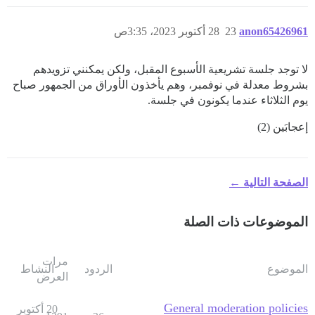
anon65426961
23
28 أكتوبر 2023، 3:35ص
لا توجد جلسة تشريعية الأسبوع المقبل، ولكن يمكنني تزويدهم
بشروط معدلة في نوفمبر، وهم يأخذون الأوراق من الجمهور صباح
يوم الثلاثاء عندما يكونون في جلسة.
إعجابَين (2)
الصفحة التالية ←
الموضوعات ذات الصلة
مرات
الموضوع
الردود
النشاط
العرض
General moderation policies
20 أكتوبر