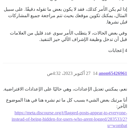
إذا لم يكن الأمر كذلك، فقد لا يكون بعض ما تقوله دقيقًا. على سبيل
المثال، يمكنك تكوين موقعك بحيث تتم مراجعة جميع المشاركات
قبل
نشرها.
وفي بعض الحالات، لا يتطلب الأمر سوى عدد قليل من العلامات
قبل أن تدخل وظيفة الإشراف الآلي حيز التنفيذ.
4 إعجابات
anon65426961
14
27 أكتوبر 2023، 4:32ص
نعم، يمكنني تعديل الإعدادات، وهي حاليًا على الإعدادات الافتراضية.
أنا مرتبك بعض الشيء بسبب كل ما تم نشره هنا في هذا الموضوع
الآخر:
https://meta.discourse.org/t/flagged-posts-appear-to-everyone-
instead-of-being-hidden-for-users-who-arent-logged/283533/2?
u=wombat