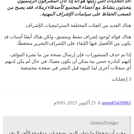
أحد التحديات التي رأيتها هو أنه إذا كان المشرفون الرسميون
يتحدثون بنشاط مع أعضاء المجتمع كأصدقاء/زملاء، فقد يصبح من
الصعب الحفاظ على سياسات الإشراف المهنية.
هناك العديد من الفئات المختلفة لاستراتيجيات الإشراف.
هناك فوائد لوجود إشراف نشط ومتسق، ولكن هناك أيضًا أسباب قد
يكون من الأفضل فيها الإبقاء على الإشراف/التحرير متحفظًا.
إذا تم حذف المنشورات، فإن إرسال نسخة من ما نشره المؤلف
إليهم كبادرة حسن نية يمكن أن يكون مفيدًا، في حال لم يكن لديهم
أي سجلات أخرى لما كتبوه قبل النشر في صفحة مجتمعية.
3 إعجابات
anon65426961
8
25 أكتوبر 2023، 9:03م
JammyDodger:
مجرد أن شخصًا ما يتولى الدور بصفة غير مدفوعة الأجر لا يؤثر