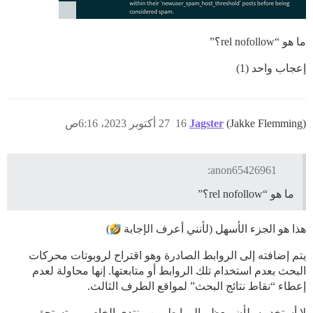
ما هو “rel nofollow؟”
إعجاب واحد (1)
(Jakke Flemming)
Jagster
16
27 أكتوبر 2023، 6:16ص
anon65426961:
ما هو “rel nofollow؟”
هذا هو الجزء الأسهل (لأنني أعرف الإجابة
)
يتم إضافته إلى الروابط الصادرة وهو اقتراح لروبوتات محركات
البحث بعدم استخدام تلك الروابط أو متابعتها. إنها محاولة لعدم
إعطاء “نقاط نتائج البحث” لمواقع الطرف الثالث.
لا أستخدمه، لأن معظم الروابط من منتدى الخاص بي تستحق