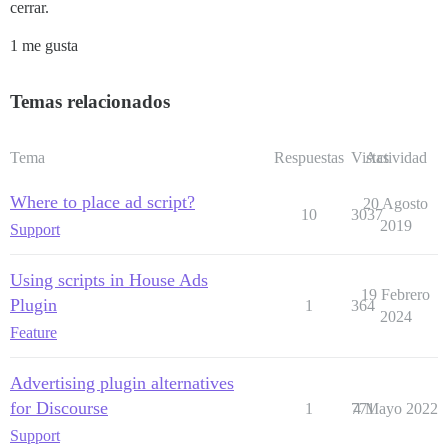
cerrar.
1 me gusta
Temas relacionados
Tema
Respuestas
Vistas
Actividad
Where to place ad script?
20 Agosto
10
3037
2019
Support
Using scripts in House Ads
19 Febrero
Plugin
1
364
2024
Feature
Advertising plugin alternatives
for Discourse
1
771
4 Mayo 2022
Support