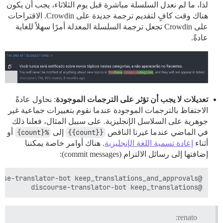
لذا، ما لم نعدل السلسلة مباشرة قبل يوم الثلاثاء، يجب أن يكون
هناك وقت كافٍ لتقديم ترجمة جديدة على Crowdin. الاقتراحات
على Crowdin تجعل ترجمة السلسلة المعدلة أمرًا سهلاً للغاية
عادةً.
تعديلات لا يجب أن تؤثر على الترجمات الموجودة
: نحاول عادةً
الاحتفاظ بالترجمات الموجودة عندما نقوم بتغييرات جماعية غير
جوهرية على السلاسل الإنجليزية. على سبيل المثال، فعلنا ذلك
في الماضي عندما غيرنا الناقص
{{count}}
إلى
%{count}
أو
أثناء
إعادة تسمية اللغة الإنجليزية
. هناك أوامر خاصة يمكننا
إضافتها إلى رسائل الالتزام (commit messages):
@discourse-translator-bot keep_translations

renato: