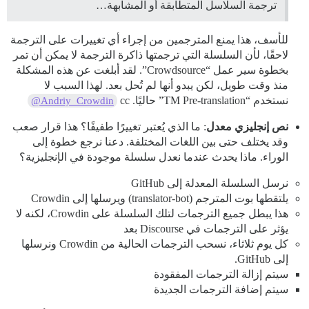
ترجمة السلاسل المتطابقة أو المشابهة…
للأسف، هذا يمنع المترجمين من إجراء أي تغييرات على الترجمة
لاحقًا، لأن السلسلة التي ترجمتها ذاكرة الترجمة لا يمكن أن تمر
بخطوة سير عمل “Crowdsource”. لقد أبلغت عن هذه المشكلة
منذ وقت طويل، لكن يبدو أنها لم تُحل بعد. لهذا السبب لا
نستخدم “TM Pre-translation” حاليًا. cc
@Andriy_Crowdin
نص إنجليزي معدل
: ما الذي يُعتبر تغييرًا طفيفًا؟ هذا قرار صعب
وقد يختلف حتى بين اللغات المختلفة. دعنا نرجع خطوة إلى
الوراء. ماذا يحدث عندما نعدل سلسلة موجودة في الإنجليزية؟
نرسل السلسلة المعدلة إلى GitHub
يلتقطها بوت المترجم (translator-bot) ويرسلها إلى Crowdin
هذا يبطل جميع الترجمات لتلك السلسلة على Crowdin، لكنه لا
يؤثر على الترجمات في Discourse بعد
كل يوم ثلاثاء، نسحب الترجمات الحالية من Crowdin ونرسلها
إلى GitHub.
سيتم إزالة الترجمات المفقودة
سيتم إضافة الترجمات الجديدة