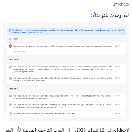
u=renato
لقد وجدتُ للتو
مثالًا
:
لاحظ أنه في 12 فبراير 2021، أزال البوت الترجمة القديمة لأن النص