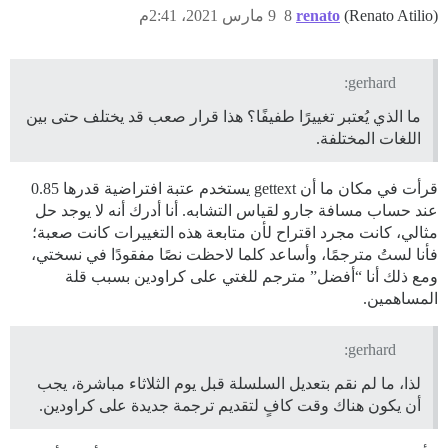
(Renato Atilio)
renato
8
9 مارس 2021، 2:41م
gerhard:
ما الذي يُعتبر تغييرًا طفيفًا؟ هذا قرار صعب قد يختلف حتى بين
اللغات المختلفة.
قرأت في مكان ما أن gettext يستخدم عتبة افتراضية قدرها 0.85
عند حساب مسافة جارو لقياس التشابه. أنا أدرك أنه لا يوجد حل
مثالي، كانت مجرد اقتراح لأن متابعة هذه التغييرات كانت صعبة؛
فأنا لستُ مترجمًا، وأساعد كلما لاحظت نصًا مفقودًا في نسختي،
ومع ذلك أنا “أفضل” مترجم للغتي على كراودين بسبب قلة
المساهمين.
gerhard:
لذا، ما لم نقم بتعديل السلسلة قبل يوم الثلاثاء مباشرة، يجب
أن يكون هناك وقت كافٍ لتقديم ترجمة جديدة على كراودين.