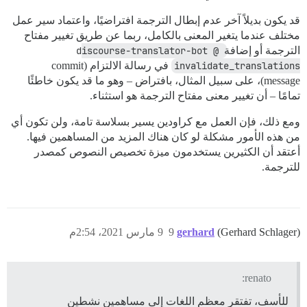
قد يكون بديلاً آخر عدم إبطال الترجمة افتراضيًا، واعتماد سير عمل
مختلف عندما يتغير المعنى بالكامل، ربما عن طريق تغيير مفتاح
الترجمة أو إضافة
@discourse-translator-bot 
invalidate_translations
في رسالة الالتزام (commit
message)، على سبيل المثال، بافتراض – وهو ما قد يكون خاطئًا
تمامًا – أن تغيير معنى مفتاح الترجمة هو استثناء.
ومع ذلك، فإن العمل مع كراودين يسير بسلاسة تامة، ولن تكون أي
من هذه الأمور مشكلة لو كان هناك المزيد من المساهمين فيها.
أعتقد أن الكثيرين يستخدمون ميزة تخصيص النصوص كمصدر
للترجمة.
(Gerhard Schlager)
gerhard
9
9 مارس 2021، 2:54م
renato:
للأسف، تفتقر معظم اللغات إلى مساهمين نشطين