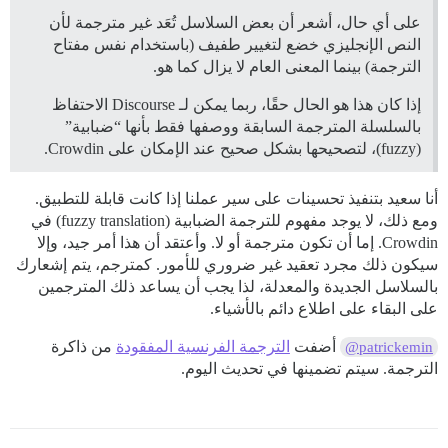
على أي حال، أشعر أن بعض السلاسل تُعَد غير مترجمة لأن
النص الإنجليزي خضع لتغيير طفيف (باستخدام نفس مفتاح
الترجمة) بينما المعنى العام لا يزال كما هو.
إذا كان هذا هو الحال حقًا، ربما يمكن لـ Discourse الاحتفاظ
بالسلسلة المترجمة السابقة ووصفها فقط بأنها “ضبابية”
(fuzzy)، لتصحيحها بشكل صحيح عند الإمكان على Crowdin.
أنا سعيد بتنفيذ تحسينات على سير عملنا إذا كانت قابلة للتطبيق.
ومع ذلك، لا يوجد مفهوم للترجمة الضبابية (fuzzy translation) في
Crowdin. إما أن تكون مترجمة أو لا. وأعتقد أن هذا أمر جيد، وإلا
سيكون ذلك مجرد تعقيد غير ضروري للأمور. كمترجم، يتم إشعارك
بالسلاسل الجديدة والمعدلة، لذا يجب أن يساعد ذلك المترجمين
على البقاء على اطلاع دائم بالأشياء.
أضفت
الترجمة الفرنسية المفقودة
من ذاكرة
@patrickemin
الترجمة. سيتم تضمينها في تحديث اليوم.