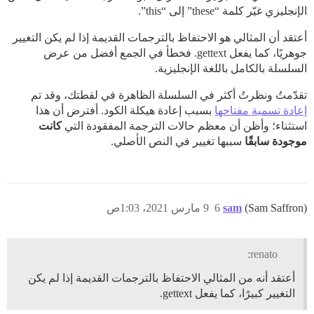
الإنجليزي غيّر كلمة “these” إلى “this”.
أعتقد أن المثالي هو الاحتفاظ بالترجمات القديمة إذا لم يكن التغيير
جوهريًا، كما يفعل gettext. فخطأ في الجمع أفضل من عرض
السلسلة بالكامل باللغة الإنجليزية.
تقدّمتُ ونظرتُ أكثر في السلسلة الظاهرة في لقطتك، وقد تم
إعادة تسمية مفتاحها
بسبب إعادة هيكلة الكود. أفترض أن هذا
استثناء؛ وأظن أن معظم حالات الترجمة المفقودة التي
كانت
موجودة سابقًا
سببها تغيير في النص الأصلي.
(Sam Saffron)
sam
6
9 مارس 2021، 1:03ص
renato:
أعتقد أنه من المثالي الاحتفاظ بالترجمات القديمة إذا لم يكن
التغيير كبيرًا، كما يفعل gettext.