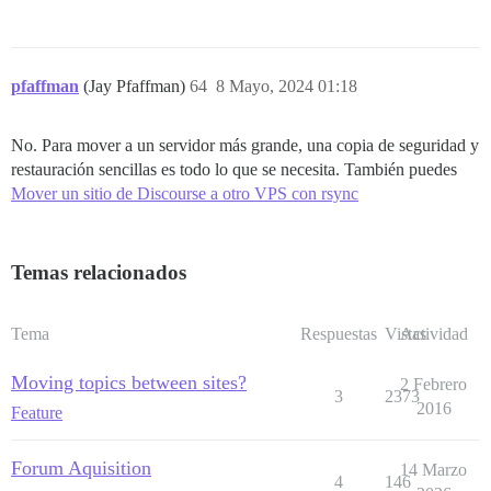
pfaffman
(Jay Pfaffman)
64
8 Mayo, 2024 01:18
No. Para mover a un servidor más grande, una copia de seguridad y
restauración sencillas es todo lo que se necesita. También puedes
Mover un sitio de Discourse a otro VPS con rsync
Temas relacionados
Tema
Respuestas
Vistas
Actividad
Moving topics between sites?
2 Febrero
3
2373
2016
Feature
Forum Aquisition
14 Marzo
4
146