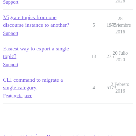
2026
Support
Migrate topics from one
28
discourse instance to another?
5
1975
Noviembre
2016
Support
Easiest way to export a single
20 Julio
topic?
13
2751
2020
Support
CLI command to migrate a
2 Febrero
single category
4
5173
2016
Feature
rfc
,
spec