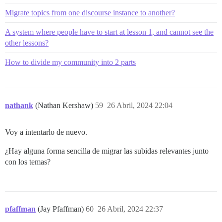
Migrate topics from one discourse instance to another?
A system where people have to start at lesson 1, and cannot see the
other lessons?
How to divide my community into 2 parts
nathank
(Nathan Kershaw)
59
26 Abril, 2024 22:04
Voy a intentarlo de nuevo.
¿Hay alguna forma sencilla de migrar las subidas relevantes junto
con los temas?
pfaffman
(Jay Pfaffman)
60
26 Abril, 2024 22:37